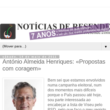
▼
sábado, 14 de maio de 2011
António Almeida Henriques: «Propostas
com coragem»
Bem sei que estamos envolvidos
numa campanha eleitoral, num
dos momentos mais difíceis
porque o País passou até hoje,
sou parte interessada ao
encabeçar a lista de Viseu pelo
PSD, pelo que faço o meu registo