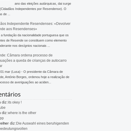
ano das eleições autárquicas, dai surge
 (Cidadãos Independentes por Resendense). O
s de ...
ãos Independente Resendenses: «Devolver
nde aos Resendenses»
a fundação da nacionalidade portuguesa que os
ntes de Resende se constituem como elemento
derante nos desígnios nacionais ...
de: Câmara ordena processo de
guações a queda de crianças de autocarro
ar
 01 mar (Lusa) - O presidente da Câmara de
e, António Borges, ordenou hoje a realização de
cesso de averiguações ao aciden...
ntários
diz:
n
its okey !
ube
diz:
n
where is the other
app
diz:
eiher
Die Auswahl eines beruhigenden
bedeutungsvollen