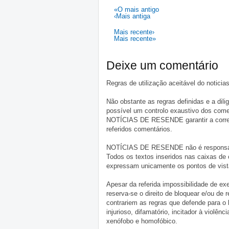
«O mais antigo
‹Mais antiga
Mais recente›
Mais recente»
Deixe um comentário
Regras de utilização aceitável do notici
Não obstante as regras definidas e a d
possível um controlo exaustivo dos comen
NOTÍCIAS DE RESENDE garantir a correçã
referidos comentários.
NOTÍCIAS DE RESENDE não é responsável 
Todos os textos inseridos nas caixas de
expressam unicamente os pontos de vista
Apesar da referida impossibilidade de 
reserva-se o direito de bloquear e/ou de
contrariem as regras que defende para o
injurioso, difamatório, incitador à violênc
xenófobo e homofóbico.