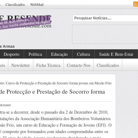
a
Classificados
WebMail
Desporto
Política
Educação
Cultura
Saúde E Bem-Estar
eis
Newsletter
Ficha Técnica
Contacte-Nos
Classificados
: Curso de Protecção e Prestação de Socorro forma jovens em Mesão Frio
e Protecção e Prestação de Socorro forma
 Unknown
ra-se a decorrer, desde o passado dia 2 de Dezembro de 2010,
talações da Associação Humanitária dos Bombeiros Voluntários
são Frio, um curso de Educação e Formação de Jovens (EFJ). O
 é composto por formandos com idades compreendidas entre os
s 23 anos de idade, jovens que haviam abandonado o meio