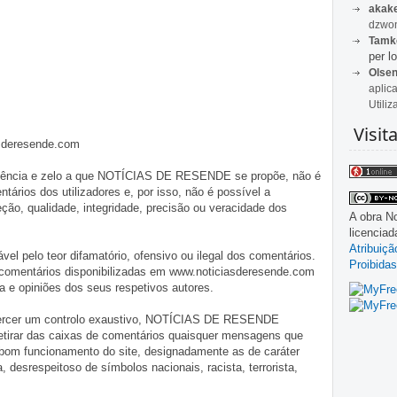
akak
dzwon
Tamk
per lo
Olse
aplic
Utiliz
Visit
asderesende.com
iligência e zelo a que NOTÍCIAS DE RESENDE se propõe, não é
tários dos utilizadores e, por isso, não é possível a
o, qualidade, integridade, precisão ou veracidade dos
A obra
No
licencia
Atribuiç
pelo teor difamatório, ofensivo ou ilegal dos comentários.
Proibidas
 comentários disponibilizadas em www.noticiasderesende.com
 e opiniões dos seus respetivos autores.
exercer um controlo exaustivo, NOTÍCIAS DE RESENDE
 retirar das caixas de comentários quaisquer mensagens que
 bom funcionamento do site, designadamente as de caráter
ia, desrespeitoso de símbolos nacionais, racista, terrorista,