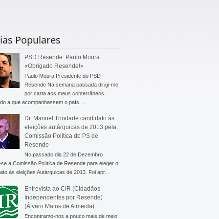
ias Populares
PSD Resende: Paulo Moura:
«Obrigado Resende!»
Paulo Moura Presidente do PSD
Resende Na semana passada dirigi-me
por carta aos meus conterrâneos,
do a que acompanhassem o país, ...
Dr. Manuel Trindade candidato às
eleições autárquicas de 2013 pela
Comissão Política do PS de
Resende
No passado dia 22 de Dezembro
-se a Comissão Política de Resende para eleger o
ato às eleições Autárquicas de 2013. Foi apr...
Entrevista ao CIR (Cidadãos
Independentes por Resende)
(Álvaro Matos de Almeida)
Encontramo-nos a pouco mais de meio