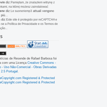
diz:
evin
Pamiętam, że znalazłem witrynę z
kami, na której możesz zainstalować
diz:
attuali vengono
env
Le
suoneriemp3
 più...
diz:
n
Este site é protegido por reCAPTCHA e
a-se a Política de Privacidade e os Termos de
ação...
as
tícias de Resende
de
Rafael Barbosa
foi
da com uma Licença
Creative Commons -
ão - Uso Não-Comercial - Obras Derivadas
 2.5 Portugal
.