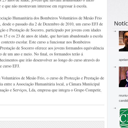
r e que não mostravam interesse em regressar à escola.
ociação Humanitária dos Bombeiros Voluntários de Mesão Frio
Notíc
, desde o passado dia 2 de Dezembro de 2010, um curso EFJ de
ção e Prestação de Socorro, participado por jovens com idades
os 15 e os 23 de anos de idade, que haviam abandonado a escola
 contexto escolar. Este curso a funcionar nos Bombeiros
 Prestação de Socorro oferece aos jovens formandos equivalência
o de um ano e meio. No final, os formandos terão á
hecimentos que irão desenvolver ao longo do curso através do
apelan
te curso EFJ.
 Voluntários de Mesão Frio, o curso de Protecção e Prestação de
ria entre a Associação Humanitária local, a Câmara Muniicipal
mação e Serviços, Lda, empresa que integra o Grupo Competir,
reuniu
candid