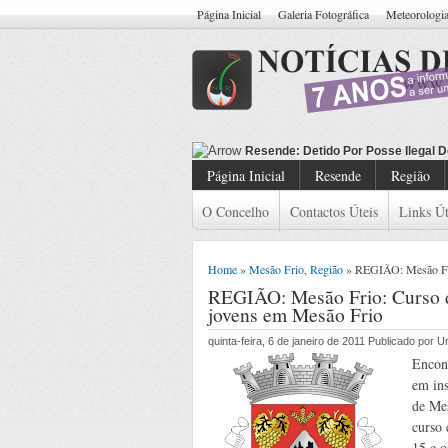
Página Inicial
Galeria Fotográfica
Meteorologi
Resende: Detido
Página Inicial
Resende
Região
O Concelho
Contactos Úteis
Links Út
Home
»
Mesão Frio
,
Região
» REGIÃO: Mesão Frio
REGIÃO: Mesão Frio: Curso d
jovens em Mesão Frio
quinta-feira, 6 de janeiro de 2011 Publicado por
Encont
em ins
de Me
curso
15 e o