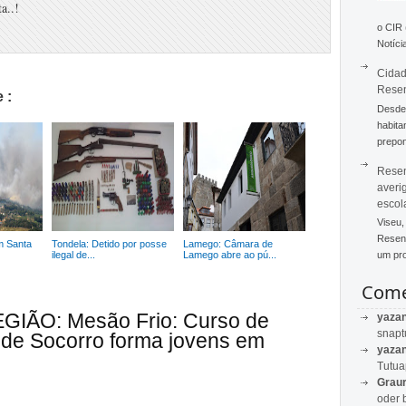
a..!
o CIR
Notícia
Cidad
Rese
 :
Desde 
habita
prepon
Resen
averi
escol
Viseu,
Resend
m Santa
Tondela: Detido por posse
Lamego: Câmara de
ilegal de...
Lamego abre ao pú...
um pro
Come
EGIÃO: Mesão Frio: Curso de
yaza
snapt
 de Socorro forma jovens em
yaza
Tutu
Graur
oder 