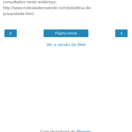
consultados neste endereço:
http://www.noticiasderesende.com/p/politica-de-
privacidade.html
‹
›
Página inicial
Ver a versão da Web
Com tecnologia do
Blogger
.