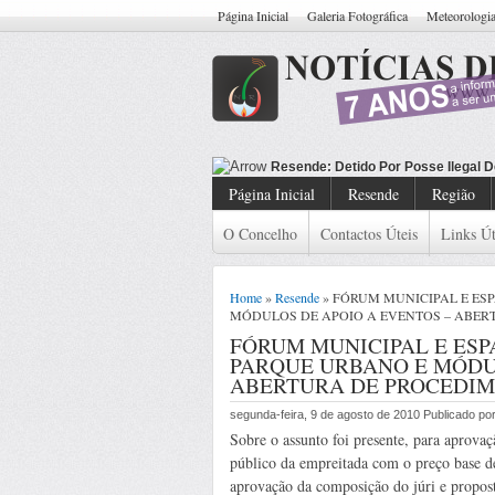
Página Inicial
Galeria Fotográfica
Meteorologi
Resend
Página Inicial
Resende
Região
O Concelho
Contactos Úteis
Links Út
Home
»
Resende
» FÓRUM MUNICIPAL E ES
MÓDULOS DE APOIO A EVENTOS – ABER
FÓRUM MUNICIPAL E ES
PARQUE URBANO E MÓDU
ABERTURA DE PROCEDI
segunda-feira, 9 de agosto de 2010 Publicado p
Sobre o assunto foi presente, para aprov
público da empreitada com o preço base 
aprovação da composição do júri e propos