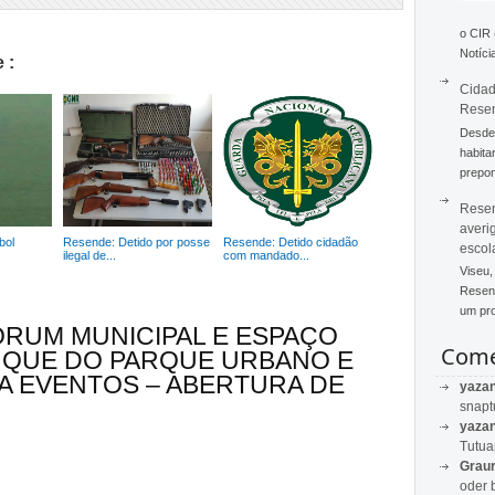
o CIR
Notícia
 :
Cidad
Rese
Desde 
habita
prepon
Resen
averi
bol
Resende: Detido por posse
Resende: Detido cidadão
escol
.
ilegal de...
com mandado...
Viseu,
Resend
um pro
"FÓRUM MUNICIPAL E ESPAÇO
Come
NQUE DO PARQUE URBANO E
A EVENTOS – ABERTURA DE
yaza
snapt
yaza
Tutu
Graur
oder 