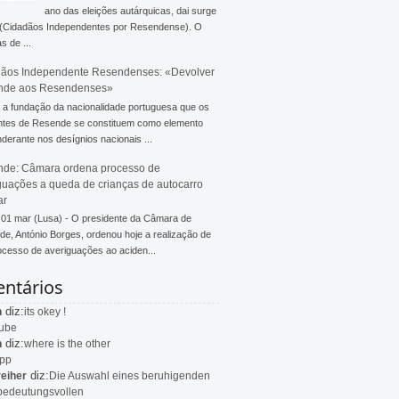
ano das eleições autárquicas, dai surge
 (Cidadãos Independentes por Resendense). O
s de ...
ãos Independente Resendenses: «Devolver
nde aos Resendenses»
a fundação da nacionalidade portuguesa que os
ntes de Resende se constituem como elemento
derante nos desígnios nacionais ...
de: Câmara ordena processo de
guações a queda de crianças de autocarro
ar
 01 mar (Lusa) - O presidente da Câmara de
e, António Borges, ordenou hoje a realização de
cesso de averiguações ao aciden...
ntários
diz:
n
its okey !
ube
diz:
n
where is the other
app
diz:
eiher
Die Auswahl eines beruhigenden
bedeutungsvollen