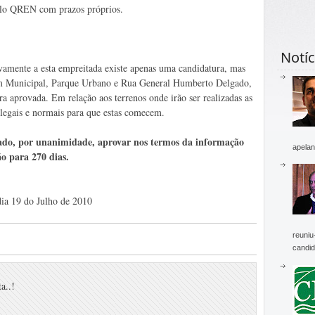
pelo QREN com prazos próprios.
Notíc
vamente a esta empreitada existe apenas uma candidatura, mas
úm Municipal, Parque Urbano e Rua General Humberto Delgado,
a aprovada. Em relação aos terrenos onde irão ser realizadas as
legais e normais para que estas comecem.
rado, por unanimidade, aprovar nos termos da informação
apelan
ão para 270 dias.
dia 19 do Julho de 2010
reuniu
candid
a..!