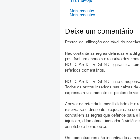
‹Mais antiga
Mais recente›
Mais recente»
Deixe um comentário
Regras de utilização aceitável do notici
Não obstante as regras definidas e a d
possível um controlo exaustivo dos comen
NOTÍCIAS DE RESENDE garantir a correçã
referidos comentários.
NOTÍCIAS DE RESENDE não é responsável 
Todos os textos inseridos nas caixas de
expressam unicamente os pontos de vista
Apesar da referida impossibilidade de 
reserva-se o direito de bloquear e/ou de
contrariem as regras que defende para o
injurioso, difamatório, incitador à violênc
xenófobo e homofóbico.
Os comentadores são incentivados a resp