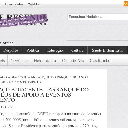
a
Classificados
WebMail
Desporto
Política
Educação
Cultura
Saúde E Bem-Estar
eis
Newsletter
Ficha Técnica
Contacte-Nos
Classificados
PAÇO ADJACENTE – ARRANQUE DO PARQUE URBANO E
TURA DE PROCEDIMENTO
PAÇO ADJACENTE – ARRANQUE DO
LOS DE APOIO A EVENTOS –
MENTO
or Unknown
ação, uma informação da DOPU a propor a abertura do concurso
de 1.200.000€ (um milhão e duzentos mil euros), bem como
ta do Senhor Presidente para execução no prazo de 270 dias,