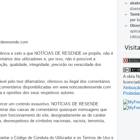
akak
dzwon
Tamk
per lo
Olse
aplic
Utiliz
asderesende.com
Visit
iligência e zelo a que NOTÍCIAS DE RESENDE se propõe, não é
tários dos utilizadores e, por isso, não é possível a
o, qualidade, integridade, precisão ou veracidade dos
A obra
No
pelo teor difamatório, ofensivo ou ilegal dos comentários.
licencia
 comentários disponibilizadas em www.noticiasderesende.com
Atribuiç
 e opiniões dos seus respetivos autores.
Proibidas
exercer um controlo exaustivo, NOTÍCIAS DE RESENDE
 retirar das caixas de comentários quaisquer mensagens que
 bom funcionamento do site, designadamente as de caráter
ia, desrespeitoso de símbolos nacionais, racista, terrorista,
eitar o Código de Conduta do Utilizador e os Termos de Uso e