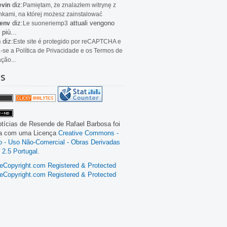
diz:
evin
Pamiętam, że znalazłem witrynę z
kami, na której możesz zainstalować
diz:
attuali vengono
env
Le
suoneriemp3
 più...
diz:
n
Este site é protegido por reCAPTCHA e
a-se a Política de Privacidade e os Termos de
ação...
as
tícias de Resende
de
Rafael Barbosa
foi
da com uma Licença
Creative Commons -
ão - Uso Não-Comercial - Obras Derivadas
 2.5 Portugal
.