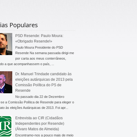
ias Populares
PSD Resende: Paulo Moura:
«Obrigado Resende!»
Paulo Moura Presidente do PSD
Resende Na semana passada dirigi-me
por carta aos meus conterrâneos,
do a que acompanhassem o país, ...
Dr. Manuel Trindade candidato às
eleições autárquicas de 2013 pela
Comissão Política do PS de
Resende
No passado dia 22 de Dezembro
-se a Comissão Política de Resende para eleger o
ato às eleições Autárquicas de 2013. Foi apr...
Entrevista ao CIR (Cidadãos
Independentes por Resende)
(Álvaro Matos de Almeida)
Encontramo-nos a pouco mais de meio