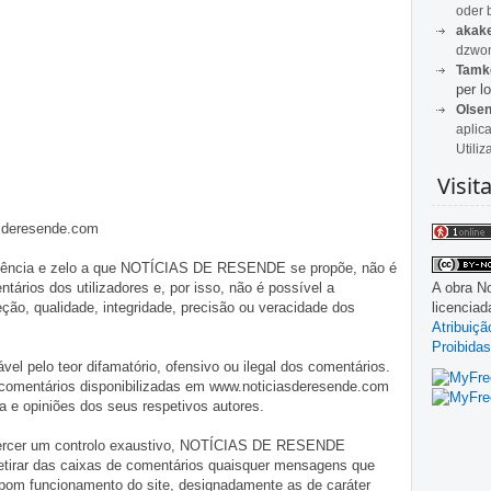
oder 
akak
dzwon
Tamk
per lo
Olse
aplic
Utiliz
Visit
asderesende.com
iligência e zelo a que NOTÍCIAS DE RESENDE se propõe, não é
A obra
No
tários dos utilizadores e, por isso, não é possível a
licencia
o, qualidade, integridade, precisão ou veracidade dos
Atribuiç
Proibidas
pelo teor difamatório, ofensivo ou ilegal dos comentários.
 comentários disponibilizadas em www.noticiasderesende.com
 e opiniões dos seus respetivos autores.
exercer um controlo exaustivo, NOTÍCIAS DE RESENDE
 retirar das caixas de comentários quaisquer mensagens que
 bom funcionamento do site, designadamente as de caráter