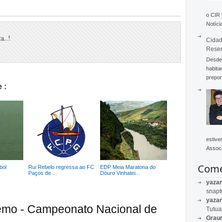
o CIR
Notícia
a..!
Cidad
Rese
Desde 
habita
prepon
 :
estive
Associ
Come
bol
Rui Rebelo regressa ao FC
EDP Meia Maratona do
.
Paços de ...
Douro Vinhatei...
yaza
snapt
yaza
emo - Campeonato Nacional de
Tutu
Graur