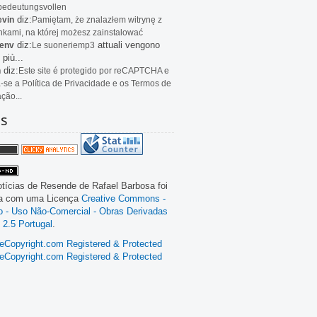
bedeutungsvollen
diz:
evin
Pamiętam, że znalazłem witrynę z
kami, na której możesz zainstalować
diz:
attuali vengono
env
Le
suoneriemp3
 più...
diz:
n
Este site é protegido por reCAPTCHA e
a-se a Política de Privacidade e os Termos de
ação...
as
tícias de Resende
de
Rafael Barbosa
foi
da com uma Licença
Creative Commons -
ão - Uso Não-Comercial - Obras Derivadas
 2.5 Portugal
.