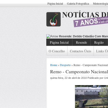
Página Inicial
Galeria Fotográfica
Meteorologi
Resende: Detido Cidadão Com Man
Página Inicial
Resende
Região
O Concelho
Contactos Úteis
Links Út
Home
»
Desporto
» Remo - Campeonato Nacional 
Remo - Campeonato Nacional
quinta-feira, 22 de abril de 2010 Publicado por 