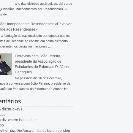
ano das eleições autárquicas, dai surge
 (Cidadãos Independentes por Resendense). O
s de ...
ãos Independente Resendenses: «Devolver
nde aos Resendenses»
a fundação da nacionalidade portuguesa que os
ntes de Resende se constituem como elemento
derante nos desígnios nacionais ...
Entrevista com João Pereira,
presidente da Associação de
Estudantes do Externato D. Afonso
Henriques
No passado dia 16 de Fevereiro,
mos à conversa com João Pereira, presidente da
ação de Estudantes do Externato D. Afonso He...
ntários
diz:
n
its okey !
ube
diz:
n
where is the other
app
diz:
eiher
Die Auswahl eines beruhigenden