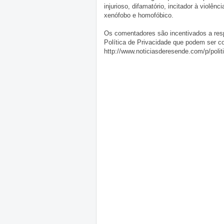
injurioso, difamatório, incitador à violênc
xenófobo e homofóbico.
Os comentadores são incentivados a resp
Política de Privacidade que podem ser c
http://www.noticiasderesende.com/p/polit