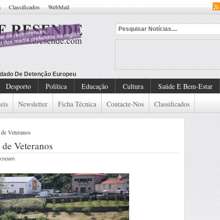
a
Classificados
WebMail
dado De Detenção Europeu
Desporto
Política
Educação
Cultura
Saúde E Bem-Estar
eis
Newsletter
Ficha Técnica
Contacte-Nos
Classificados
de Veteranos
 de Veteranos
Unknown