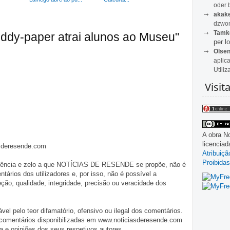
oder 
akak
dzwon
Tamk
ddy-paper atrai alunos ao Museu"
per lo
Olse
aplic
Utiliz
Visit
A obra
No
licencia
asderesende.com
Atribuiç
Proibidas
iligência e zelo a que NOTÍCIAS DE RESENDE se propõe, não é
tários dos utilizadores e, por isso, não é possível a
o, qualidade, integridade, precisão ou veracidade dos
pelo teor difamatório, ofensivo ou ilegal dos comentários.
 comentários disponibilizadas em www.noticiasderesende.com
 e opiniões dos seus respetivos autores.