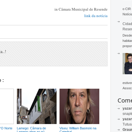
in Câmara Municipal de Resende
o CIR
Notícia
link da notícia
Cidad
Rese
Desde 
habita
prepon
a..!
 :
estive
Associ
Come
yaza
snapt
yaza
Tutu
 “O Norte
Lamego: Câmara de
Viseu: William Basinski na
Graur
Lamego abre ao pú...
Catedral...