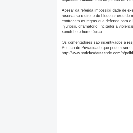
Apesar da referida impossibilidade de 
reserva-se o direito de bloquear e/ou de
contrariem as regras que defende para o
injurioso, difamatório, incitador à violênc
xenófobo e homofóbico.
Os comentadores são incentivados a resp
Política de Privacidade que podem ser c
http://www.noticiasderesende.com/p/polit