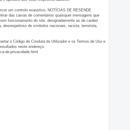
exercer um controlo exaustivo, NOTÍCIAS DE RESENDE
 retirar das caixas de comentários quaisquer mensagens que
 bom funcionamento do site, designadamente as de caráter
ia, desrespeitoso de símbolos nacionais, racista, terrorista,
eitar o Código de Conduta do Utilizador e os Termos de Uso e
onsultados neste endereço:
ica-de-privacidade.html