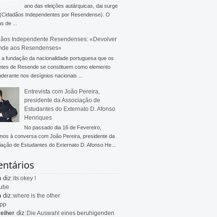
ano das eleições autárquicas, dai surge
 (Cidadãos Independentes por Resendense). O
s de ...
ãos Independente Resendenses: «Devolver
nde aos Resendenses»
a fundação da nacionalidade portuguesa que os
ntes de Resende se constituem como elemento
derante nos desígnios nacionais ...
Entrevista com João Pereira,
presidente da Associação de
Estudantes do Externato D. Afonso
Henriques
No passado dia 16 de Fevereiro,
mos à conversa com João Pereira, presidente da
ação de Estudantes do Externato D. Afonso He...
ntários
diz:
n
its okey !
ube
diz:
n
where is the other
app
diz:
eiher
Die Auswahl eines beruhigenden