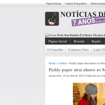
Página Inicial
Galeria Fotográfica
Meteorologi
Prof. Rui Rebelo É O Novo Técnico
Página Inicial
Resende
Região
O Concelho
Contactos Úteis
Links Út
Home
»
Cultura
» Peddy-paper atrai alunos ao Mu
Peddy-paper atrai alunos ao 
quinta-feira, 15 de abril de 2010 Publicado por 