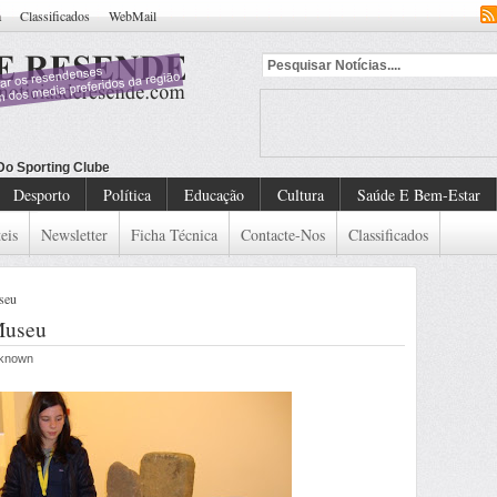
a
Classificados
WebMail
 Do Sporting Clube De Lamego
Desporto
Política
Educação
Cultura
Saúde E Bem-Estar
eis
Newsletter
Ficha Técnica
Contacte-Nos
Classificados
seu
Museu
Unknown