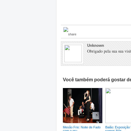
Unknown
Obrigado pela sua sua visit
Você também poderá gostar de
Mesão Frio: Noite de Fado
Baião: Exposição
com o gru...
somos Nós...