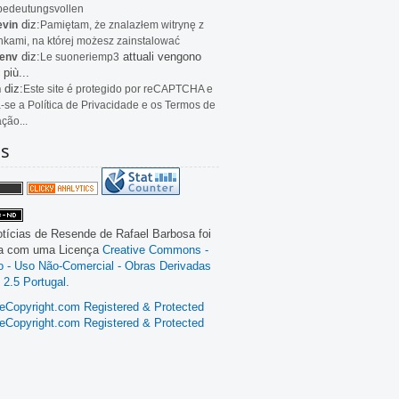
bedeutungsvollen
diz:
evin
Pamiętam, że znalazłem witrynę z
kami, na której możesz zainstalować
diz:
attuali vengono
env
Le
suoneriemp3
 più...
diz:
n
Este site é protegido por reCAPTCHA e
a-se a Política de Privacidade e os Termos de
ação...
as
tícias de Resende
de
Rafael Barbosa
foi
da com uma Licença
Creative Commons -
ão - Uso Não-Comercial - Obras Derivadas
 2.5 Portugal
.