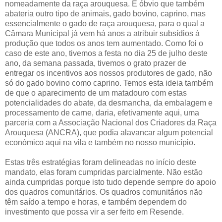
nomeadamente da raça arouquesa. É óbvio que também
abateria outro tipo de animais, gado bovino, caprino, mas
essencialmente o gado de raça arouquesa, para o qual a
Câmara Municipal já vem há anos a atribuir subsídios à
produção que todos os anos tem aumentado. Como foi o
caso de este ano, tivemos a festa no dia 25 de julho deste
ano, da semana passada, tivemos o grato prazer de
entregar os incentivos aos nossos produtores de gado, não
só do gado bovino como caprino. Temos esta ideia também
de que o aparecimento de um matadouro com estas
potencialidades do abate, da desmancha, da embalagem e
processamento de carne, daria, efetivamente aqui, uma
parceria com a Associação Nacional dos Criadores da Raça
Arouquesa (ANCRA), que podia alavancar algum potencial
económico aqui na vila e também no nosso município.
Estas três estratégias foram delineadas no início deste
mandato, elas foram cumpridas parcialmente. Não estão
ainda cumpridas porque isto tudo depende sempre do apoio
dos quadros comunitários. Os quadros comunitários não
têm saído a tempo e horas, e também dependem do
investimento que possa vir a ser feito em Resende.