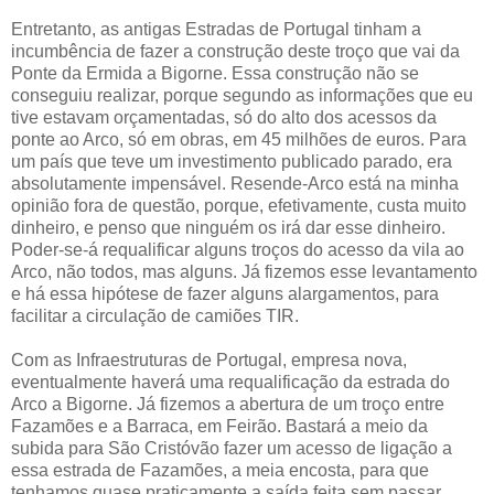
Entretanto, as antigas Estradas de Portugal tinham a
incumbência de fazer a construção deste troço que vai da
Ponte da Ermida a Bigorne. Essa construção não se
conseguiu realizar, porque segundo as informações que eu
tive estavam orçamentadas, só do alto dos acessos da
ponte ao Arco, só em obras, em 45 milhões de euros. Para
um país que teve um investimento publicado parado, era
absolutamente impensável. Resende-Arco está na minha
opinião fora de questão, porque, efetivamente, custa muito
dinheiro, e penso que ninguém os irá dar esse dinheiro.
Poder-se-á requalificar alguns troços do acesso da vila ao
Arco, não todos, mas alguns. Já fizemos esse levantamento
e há essa hipótese de fazer alguns alargamentos, para
facilitar a circulação de camiões TIR.
Com as Infraestruturas de Portugal, empresa nova,
eventualmente haverá uma requalificação da estrada do
Arco a Bigorne. Já fizemos a abertura de um troço entre
Fazamões e a Barraca, em Feirão. Bastará a meio da
subida para São Cristóvão fazer um acesso de ligação a
essa estrada de Fazamões, a meia encosta, para que
tenhamos quase praticamente a saída feita sem passar