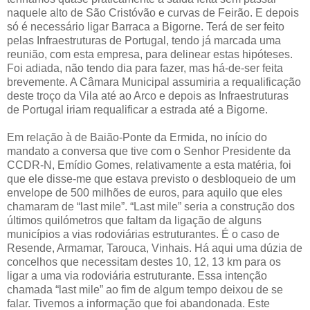
naquele alto de São Cristóvão e curvas de Feirão. E depois
só é necessário ligar Barraca a Bigorne. Terá de ser feito
pelas Infraestruturas de Portugal, tendo já marcada uma
reunião, com esta empresa, para delinear estas hipóteses.
Foi adiada, não tendo dia para fazer, mas há-de-ser feita
brevemente. A Câmara Municipal assumiria a requalificação
deste troço da Vila até ao Arco e depois as Infraestruturas
de Portugal iriam requalificar a estrada até a Bigorne.
Em relação à de Baião-Ponte da Ermida, no início do
mandato a conversa que tive com o Senhor Presidente da
CCDR-N, Emídio Gomes, relativamente a esta matéria, foi
que ele disse-me que estava previsto o desbloqueio de um
envelope de 500 milhões de euros, para aquilo que eles
chamaram de “last mile”. “Last mile” seria a construção dos
últimos quilómetros que faltam da ligação de alguns
municípios a vias rodoviárias estruturantes. É o caso de
Resende, Armamar, Tarouca, Vinhais. Há aqui uma dúzia de
concelhos que necessitam destes 10, 12, 13 km para os
ligar a uma via rodoviária estruturante. Essa intenção
chamada “last mile” ao fim de algum tempo deixou de se
falar. Tivemos a informação que foi abandonada. Este