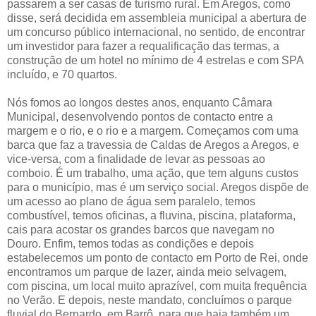
passarem a ser casas de turismo rural. Em Aregos, como
disse, será decidida em assembleia municipal a abertura de
um concurso público internacional, no sentido, de encontrar
um investidor para fazer a requalificação das termas, a
construção de um hotel no mínimo de 4 estrelas e com SPA
incluído, e 70 quartos.
Nós fomos ao longos destes anos, enquanto Câmara
Municipal, desenvolvendo pontos de contacto entre a
margem e o rio, e o rio e a margem. Começamos com uma
barca que faz a travessia de Caldas de Aregos a Aregos, e
vice-versa, com a finalidade de levar as pessoas ao
comboio. É um trabalho, uma ação, que tem alguns custos
para o município, mas é um serviço social. Aregos dispõe de
um acesso ao plano de água sem paralelo, temos
combustível, temos oficinas, a fluvina, piscina, plataforma,
cais para acostar os grandes barcos que navegam no
Douro. Enfim, temos todas as condições e depois
estabelecemos um ponto de contacto em Porto de Rei, onde
encontramos um parque de lazer, ainda meio selvagem,
com piscina, um local muito aprazível, com muita frequência
no Verão. E depois, neste mandato, concluímos o parque
fluvial do Bernardo, em Barrô, para que haja também um