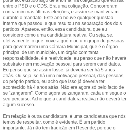
portanto, existido algo de anormal na coligação que existia
entre o PSD e o CDS. Era uma coligação. Concorreram
contra mim nas últimas eleições, e assim se mantiveram
durante o mandato. Este ano houve qualquer questão
interna que passou, e que resultou na separação dos dois
partidos. Aparece, então, essa candidatura, que eu
considero como uma candidatura reativa. Ou seja, se,
efetivamente, o que move alguém ou um grupo de pessoas
para governarem uma Câmara Municipal, que é o órgão
principal de um município, um órgão com tanta
responsabilidade, é a reatividade, eu penso que não haverá
substrato nem motivação pessoal para serem candidatos.
Eu penso que se assim fosse, já deveria ser há 5 anos
atrás. Ou seja, se há uma motivação pessoal, das pessoas,
do próprio partido, eu acho que isso já deveria ter
acontecido há 4 anos atrás. Não era agora só pelo facto de
se “zangarem”. Como agora se zangaram, cada um segue o
seu percurso. Acho que a candidatura reativa não deverá ter
algum sucesso.
Em relação à outra candidatura, é uma candidatura que nós
temos de respeitar, como é evidente. É um partido
importante. Já não tem tradição em Resende, porque o