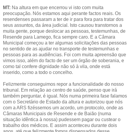
MT:
Na altura em que encerrou vi isto com muita
preocupação. Nós estamos aqui perante factos reais. Os
resendenses passaram a ter de ir para fora para tratar dos
seus assuntos, da área judicial. Isto causou transtornos a
muita gente, porque deslocar as pessoas, testemunhas, de
Resende para Lamego, fica sempre caro. E a Câmara
Municipal começou a ter algumas solicitações das pessoas
no sentido de as ajudar no transporte de testemunhas e
pessoas para as audiências. Foi com muita apreensão que
vimos isso, além do facto de ser um órgão de soberania, e
como tal confere dignidade não só à vila, onde está
inserido, como a todo o concelho.
Felizmente conseguimos repor a funcionalidade do nosso
tribunal. Em relação ao centro de saúde, penso que irá
também perguntar, é igual. Nós numa primeira fase falamos
com o Secretário de Estado da altura e autorizou que nós
com a ARS fizéssemos um acordo, um protocolo, onde as
Câmaras Municipais de Resende e de Baião (numa
situação idêntica à nossa) pudessem pagar ou custear o
trabalho dos médicos. E assim aconteceu durante dois
anos, até que felizmente fomos dispensados desse