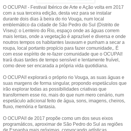
O OCUPAI! - Festival Ibérico de Arte e Ação volta em 2017
com a sua terceira edição, desta vez para se instalar
durante dois dias à beira do rio Vouga, num local
emblemático da cidade de São Pedro do Sul (Distrito de
Viseu): o Lenteiro do Rio, espaço onde as águas correm
mais lentas, onde a vegetação é aprazível e diversa e onde
noutros tempos os habitantes lavavam e punham a secar a
roupa, local portanto propício para fazer comunidade,. É
com esse espírito de re-fazer comunidade que o OCUPAI!
trará duas tardes de tempo sensível e lentamente fruível,
como deve ser encarada a própria vida quotidiana.
O OCUPAI! explorará o próprio rio Vouga, as suas águas e
suas margens de forma singular, propondo espetáculos que
irão explorar todas as possibilidades criativas que
transformem esse rio, mais do que num mero cenário, num
espetáculo adicional feito de água, sons, imagens, cheiros,
fluxo, memória e fantasia.
O OCUPAI! de 2017 propõe como um dos seus eixos
programáticos, aproximar de São Pedro do Sul as regiões
de Espanha mais próximas, convocando artísticas