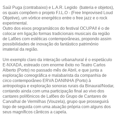
Saúl Puga (contrabaixo) e L.A.R. Legido (bateria e objetos),
os quais compõem o projeto F.I.L.O - (Free Improvised Loud
Objetive), um vórtice energético entre o free jazz e o rock
experimental.
Outro dos eixos programáticos do festival OCUPAI! é o de
colocar em ligação formas tradicionais musicais da região
de Lafões com estéticas contemporâneas, propondo assim
possibilidades de inovação do fantástico património
imaterial da região.
Um exemplo claro da interação urbana/rural é o espetáculo
E-NXADA, estreado com enorme êxito no Teatro Carlos
Alberto (Porto) no passado mês de Abril, e que junta a
exploração coreográfica e malabarista da companhia de
circo contemporâneo ERVA DANINHA (Porto) à
antropologia e exploração sonoras rurais da Binaural/Nodar,
contando ainda com uma participação final ao vivo dos
cantares polifónicos de Lafões do Grupo de Cantares de
Carvalhal de Vermilhas (Vouzela), grupo que prosseguirá
logo de seguida com uma atuação própria com alguns dos
seus magníficos cânticos a capela.