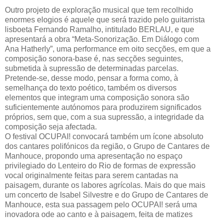
Outro projeto de exploração musical que tem recolhido
enormes elogios é aquele que será trazido pelo guitarrista
lisboeta Fernando Ramalho, intitulado BERLAU, e que
apresentará a obra “Meta‐Sonorização. Em Diálogo com
Ana Hatherly”, uma performance em oito secções, em que a
composição sonora‐base é, nas secções seguintes,
submetida à supressão de determinadas parcelas.
Pretende‐se, desse modo, pensar a forma como, à
semelhança do texto poético, também os diversos
elementos que integram uma composição sonora são
suficientemente autónomos para produzirem significados
próprios, sem que, com a sua supressão, a integridade da
composição seja afectada.
O festival OCUPAI! convocará também um ícone absoluto
dos cantares polifónicos da região, o Grupo de Cantares de
Manhouce, propondo uma apresentação no espaço
privilegiado do Lenteiro do Rio de formas de expressão
vocal originalmente feitas para serem cantadas na
paisagem, durante os labores agrícolas. Mais do que mais
um concerto de Isabel Silvestre e do Grupo de Cantares de
Manhouce, esta sua passagem pelo OCUPAI! será uma
inovadora ode ao canto e à paisagem, feita de matizes