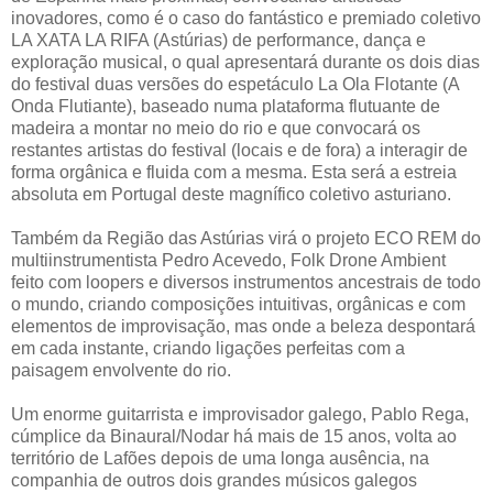
inovadores, como é o caso do fantástico e premiado coletivo
LA XATA LA RIFA (Astúrias) de performance, dança e
exploração musical, o qual apresentará durante os dois dias
do festival duas versões do espetáculo La Ola Flotante (A
Onda Flutiante), baseado numa plataforma flutuante de
madeira a montar no meio do rio e que convocará os
restantes artistas do festival (locais e de fora) a interagir de
forma orgânica e fluida com a mesma. Esta será a estreia
absoluta em Portugal deste magnífico coletivo asturiano.
Também da Região das Astúrias virá o projeto ECO REM do
multiinstrumentista Pedro Acevedo, Folk Drone Ambient
feito com loopers e diversos instrumentos ancestrais de todo
o mundo, criando composições intuitivas, orgânicas e com
elementos de improvisação, mas onde a beleza despontará
em cada instante, criando ligações perfeitas com a
paisagem envolvente do rio.
Um enorme guitarrista e improvisador galego, Pablo Rega,
cúmplice da Binaural/Nodar há mais de 15 anos, volta ao
território de Lafões depois de uma longa ausência, na
companhia de outros dois grandes músicos galegos