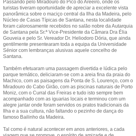
Passando pelo Miradouro do Pico do Areeiro, onde os
turistas tiveram oportunidade de apreciar a excelente vista
panorâmica sobre o maciço central da Ilha da Madeira, pelo
Núcleo de Casas Típicas de Santana, nesta localidade
foram calorosamente recebidos no salão nobre da Autarquia
de Santana pela Sr.ª Vice-Presidente da Câmara Dra Élia
Gouveia e pelo Sr. Vereador Dr. Heliodoro Dória, que ainda
gentilmente presentearam toda a equipa da Universidade
Sénior com lembranças alusivas aquele concelho de
Santana.
Também efetuaram uma passagem divertida e lúdica pelo
parque temático, deliciaram-se com a areia fina da praia do
Machico, com as paisagens da Ponta de S. Lourenço, com o
Miradouro do Cabo Girão, com as piscinas naturais de Porto
Moniz, com o Curral das Freiras e tudo isto sempre bem
acompanhado com as iguarias locais e terminou com um
alegre jantar onde foram servidos os pratos tradicionais da
Ilha e a sua cultura, não faltando o pezinho de dança do
famoso Bailinho da Madeira.
Tal como é natural acontecer em anos anteriores, a cada
viagem que se promove, o espírito de amizade e de