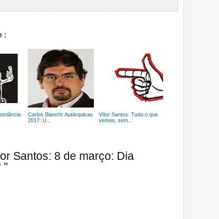
 :
portância
Carlos Bianchi: Autárquicas
Vítor Santos: Tudo o que
2017: U...
vemos, sem...
tor Santos: 8 de março: Dia
 "