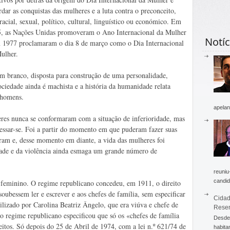
rdar as conquistas das mulheres e a luta contra o preconceito,
 racial, sexual, político, cultural, linguístico ou económico. Em
, as Nações Unidas promoveram o Ano Internacional da Mulher
Notíc
 1977 proclamaram o dia 8 de março como o Dia Internacional
ulher.
m branco, disposta para construção de uma personalidade,
sociedade ainda é machista e a história da humanidade relata
 homens.
apelan
eres nunca se conformaram com a situação de inferioridade, mas
ssar-se. Foi a partir do momento em que puderam fazer suas
ram e, desse momento em diante, a vida das mulheres foi
ade e da violência ainda esmaga um grande número de
reuniu
candid
 feminino. O regime republicano concedeu, em 1911, o direito
oubessem ler e escrever e aos chefes de família, sem especificar
Cidad
tilizado por Carolina Beatriz Ângelo, que era viúva e chefe de
Rese
, o regime republicano especificou que só os «chefes de família
Desde 
eitos. Só depois do 25 de Abril de 1974, com a lei n.º 621/74 de
habita