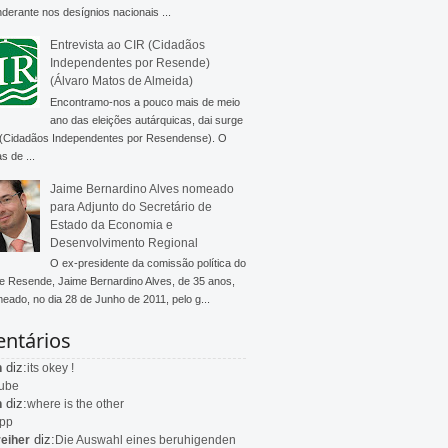
derante nos desígnios nacionais ...
Entrevista ao CIR (Cidadãos
Independentes por Resende)
(Álvaro Matos de Almeida)
Encontramo-nos a pouco mais de meio
ano das eleições autárquicas, dai surge
 (Cidadãos Independentes por Resendense). O
s de ...
Jaime Bernardino Alves nomeado
para Adjunto do Secretário de
Estado da Economia e
Desenvolvimento Regional
O ex-presidente da comissão política do
 Resende, Jaime Bernardino Alves, de 35 anos,
meado, no dia 28 de Junho de 2011, pelo g...
ntários
diz:
n
its okey !
ube
diz:
n
where is the other
app
diz:
eiher
Die Auswahl eines beruhigenden