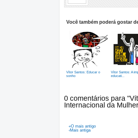
Você também poderá gostar de
Vítor Santos: Educar o
Vítor Santos: A im
sonho
educati...
0 comentários para "Ví
Internacional da Mulher
«O mais antigo
‹Mais antiga