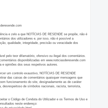
asderesende.com
iligência e zelo a que NOTÍCIAS DE RESENDE se propõe, não é
tários dos utilizadores e, por isso, não é possível a
o, qualidade, integridade, precisão ou veracidade dos
pelo teor difamatório, ofensivo ou ilegal dos comentários.
 comentários disponibilizadas em www.noticiasderesende.com
 e opiniões dos seus respetivos autores.
exercer um controlo exaustivo, NOTÍCIAS DE RESENDE
 retirar das caixas de comentários quaisquer mensagens que
 bom funcionamento do site, designadamente as de caráter
ia, desrespeitoso de símbolos nacionais, racista, terrorista,
eitar o Código de Conduta do Utilizador e os Termos de Uso e
onsultados neste endereço:
ica-de-privacidade.html