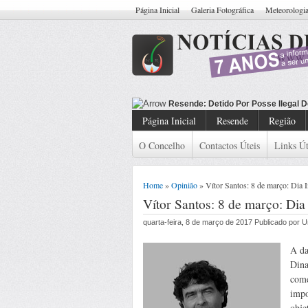
Página Inicial
Galeria Fotográfica
Meteorologi
Resende: Detido C
Página Inicial
Resende
Região
O Concelho
Contactos Úteis
Links Út
Home
»
Opinião
» Vítor Santos: 8 de março: Dia 
Vítor Santos: 8 de março: Dia
quarta-feira, 8 de março de 2017 Publicado por
A da
Dina
come
impo
obje