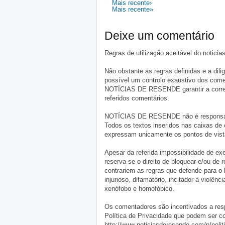
Mais recente›
Mais recente»
Deixe um comentário
Regras de utilização aceitável do notici
Não obstante as regras definidas e a d
possível um controlo exaustivo dos comen
NOTÍCIAS DE RESENDE garantir a correçã
referidos comentários.
NOTÍCIAS DE RESENDE não é responsável 
Todos os textos inseridos nas caixas de
expressam unicamente os pontos de vista
Apesar da referida impossibilidade de 
reserva-se o direito de bloquear e/ou de
contrariem as regras que defende para o
injurioso, difamatório, incitador à violênc
xenófobo e homofóbico.
Os comentadores são incentivados a resp
Política de Privacidade que podem ser c
http://www.noticiasderesende.com/p/polit