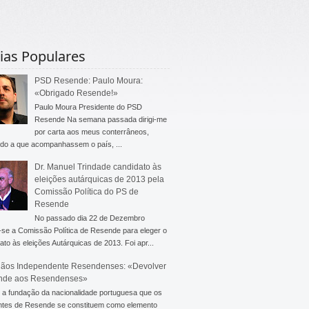
ias Populares
PSD Resende: Paulo Moura:
«Obrigado Resende!»
Paulo Moura Presidente do PSD
Resende Na semana passada dirigi-me
por carta aos meus conterrâneos,
do a que acompanhassem o país, ...
Dr. Manuel Trindade candidato às
eleições autárquicas de 2013 pela
Comissão Política do PS de
Resende
No passado dia 22 de Dezembro
-se a Comissão Política de Resende para eleger o
ato às eleições Autárquicas de 2013. Foi apr...
ãos Independente Resendenses: «Devolver
nde aos Resendenses»
a fundação da nacionalidade portuguesa que os
ntes de Resende se constituem como elemento