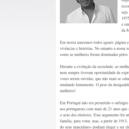
reco
seja
1975
e em
da M
Em teoria nascemos todos iguais: página e
vivências e histórias. No entanto a nossa 
como as mulheres foram dominadas pelos
Durante a evolução da sociedade, as mulh
nem sempre tiveram oportunidade de expre
vozes serem ouvidas, que não mais se cala
mudando lentamente. O peso da desiguald
mulheres!
Em Portugal não era permitido o sufrágio
aos portugueses com mais de 21 anos que s
o sexo dos eleitores. Esse argumento foi u
família, para votar, mas, a partir de 1913
do sexo masculino» podiam eleger e ser el