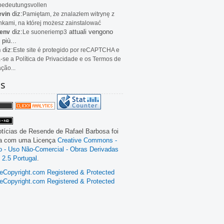
bedeutungsvollen
diz:
evin
Pamiętam, że znalazłem witrynę z
kami, na której możesz zainstalować
diz:
attuali vengono
env
Le
suoneriemp3
 più...
diz:
n
Este site é protegido por reCAPTCHA e
a-se a Política de Privacidade e os Termos de
ação...
as
tícias de Resende
de
Rafael Barbosa
foi
da com uma Licença
Creative Commons -
ão - Uso Não-Comercial - Obras Derivadas
 2.5 Portugal
.