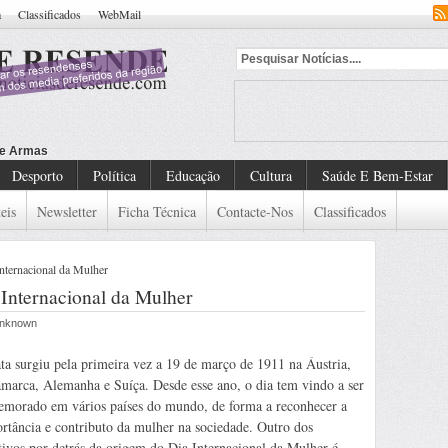
a
Classificados
WebMail
Desporto
Política
Educação
Cultura
Saúde E Bem-Estar
eis
Newsletter
Ficha Técnica
Contacte-Nos
Classificados
Internacional da Mulher
 Internacional da Mulher
 Unknown
ta surgiu pela primeira vez a 19 de março de 1911 na Áustria,
marca, Alemanha e Suíça. Desde esse ano, o dia tem vindo a ser
morado em vários países do mundo, de forma a reconhecer a
rtância e contributo da mulher na sociedade. Outro dos
tivos por detrás da origem do Dia Internacional da Mulher é