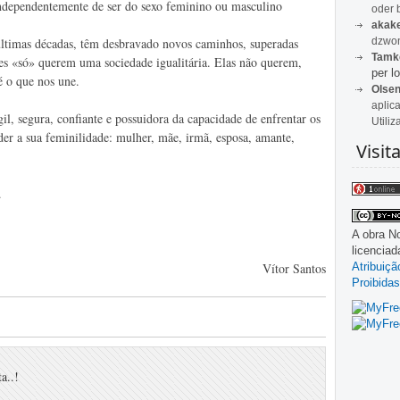
independentemente de ser do sexo feminino ou masculino
oder 
akak
dzwon
ltimas décadas, têm desbravado novos caminhos, superadas
Tamk
res «só» querem uma sociedade igualitária. Elas não querem,
per lo
é o que nos une.
Olse
aplic
l, segura, confiante e possuidora da capacidade de enfrentar os
Utiliz
er a sua feminilidade: mulher, mãe, irmã, esposa, amante,
Visit
.
A obra
No
licencia
Atribuiç
Vítor Santos
Proibidas
a..!