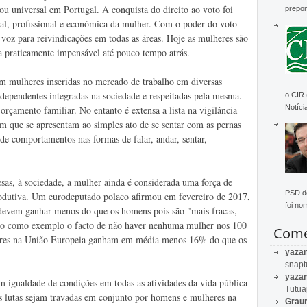
ou universal em Portugal. A conquista do direito ao voto foi
prepon
ural, profissional e económica da mulher. Com o poder do voto
 voz para reivindicações em todas as áreas. Hoje as mulheres são
a praticamente impensável até pouco tempo atrás.
m mulheres inseridas no mercado de trabalho em diversas
ndependentes integradas na sociedade e respeitadas pela mesma.
o CIR
Notícia
rçamento familiar. No entanto é extensa a lista na vigilância
m que se apresentam ao simples ato de se sentar com as pernas
de comportamentos nas formas de falar, andar, sentar,
esas, à sociedade, a mulher ainda é considerada uma força de
PSD de
rodutiva. Um eurodeputado polaco afirmou em fevereiro de 2017,
foi no
devem ganhar menos do que os homens pois são "mais fracas,
ndo como exemplo o facto de não haver nenhuma mulher nos 100
Come
res na União Europeia ganham em média menos 16% do que os
yaza
snapt
yaza
 igualdade de condições em todas as atividades da vida pública
Tutu
 lutas sejam travadas em conjunto por homens e mulheres na
Graur