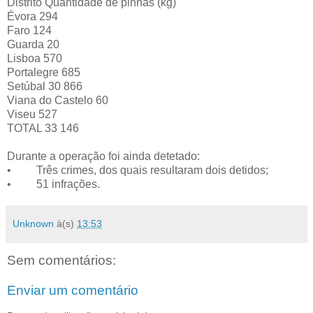
Distrito
Quantidade de pinhas (kg)
Évora
294
Faro
124
Guarda
20
Lisboa
570
Portalegre
685
Setúbal
30 866
Viana do Castelo
60
Viseu
527
TOTAL
33 146
Durante a operação foi ainda detetado:
• Três crimes, dos quais resultaram dois detidos;
• 51 infrações.
Unknown
à(s)
13:53
Sem comentários:
Enviar um comentário