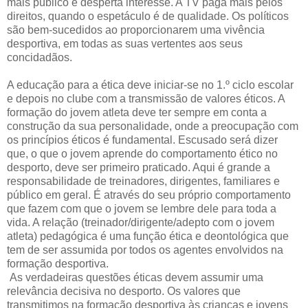
mais público e desperta interesse. A TV paga mais pelos
direitos, quando o espetáculo é de qualidade. Os políticos
são bem-sucedidos ao proporcionarem uma vivência
desportiva, em todas as suas vertentes aos seus
concidadãos.
A educação para a ética deve iniciar-se no 1.º ciclo escolar
e depois no clube com a transmissão de valores éticos. A
formação do jovem atleta deve ter sempre em conta a
construção da sua personalidade, onde a preocupação com
os princípios éticos é fundamental. Escusado será dizer
que, o que o jovem aprende do comportamento ético no
desporto, deve ser primeiro praticado. Aqui é grande a
responsabilidade de treinadores, dirigentes, familiares e
público em geral. É através do seu próprio comportamento
que fazem com que o jovem se lembre dele para toda a
vida. A relação (treinador/dirigente/adepto com o jovem
atleta) pedagógica é uma função ética e deontológica que
tem de ser assumida por todos os agentes envolvidos na
formação desportiva.
As verdadeiras questões éticas devem assumir uma
relevância decisiva no desporto. Os valores que
transmitimos na formação desportiva às crianças e jovens