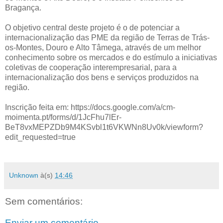
Bragança.
O objetivo central deste projeto é o de potenciar a
internacionalização das PME da região de Terras de Trás-
os-Montes, Douro e Alto Tâmega, através de um melhor
conhecimento sobre os mercados e do estímulo a iniciativas
coletivas de cooperação interempresarial, para a
internacionalização dos bens e serviços produzidos na
região.
Inscrição feita em: https://docs.google.com/a/cm-
moimenta.pt/forms/d/1JcFhu7lEr-
BeT8vxMEPZDb9M4KSvbl1t6VKWNn8Uv0k/viewform?
edit_requested=true
Unknown
à(s)
14:46
Sem comentários:
Enviar um comentário