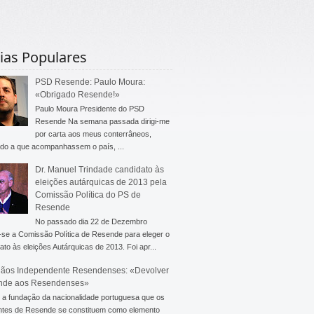
ias Populares
PSD Resende: Paulo Moura:
«Obrigado Resende!»
Paulo Moura Presidente do PSD
Resende Na semana passada dirigi-me
por carta aos meus conterrâneos,
do a que acompanhassem o país, ...
Dr. Manuel Trindade candidato às
eleições autárquicas de 2013 pela
Comissão Política do PS de
Resende
No passado dia 22 de Dezembro
-se a Comissão Política de Resende para eleger o
ato às eleições Autárquicas de 2013. Foi apr...
ãos Independente Resendenses: «Devolver
nde aos Resendenses»
a fundação da nacionalidade portuguesa que os
ntes de Resende se constituem como elemento