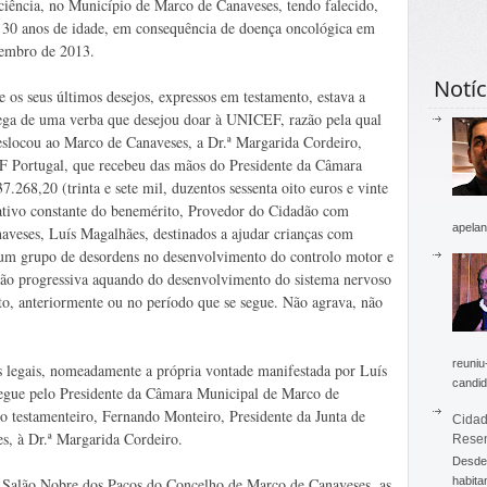
ciência, no Município de Marco de Canaveses, tendo falecido,
30 anos de idade, em consequência de doença oncológica em
embro de 2013.
Notíc
e os seus últimos desejos, expressos em testamento, estava a
ega de uma verba que desejou doar à UNICEF, razão pela qual
eslocou ao Marco de Canaveses, a Dr.ª Margarida Cordeiro,
 Portugal, que recebeu das mãos do Presidente da Câmara
.268,20 (trinta e sete mil, duzentos sessenta oito euros e vinte
ativo constante do benemérito, Provedor do Cidadão com
apelan
aveses, Luís Magalhães, destinados a ajudar crianças com
a um grupo de desordens no desenvolvimento do controlo motor e
não progressiva aquando do desenvolvimento do sistema nervoso
to, anteriormente ou no período que se segue. Não agrava, não
reuniu
s legais, nomeadamente a própria vontade manifestada por Luís
candid
regue pelo Presidente da Câmara Municipal de Marco de
o testamenteiro, Fernando Monteiro, Presidente da Junta de
Cidad
s, à Dr.ª Margarida Cordeiro.
Rese
Desde 
o Salão Nobre dos Paços do Concelho de Marco de Canaveses, as
habita