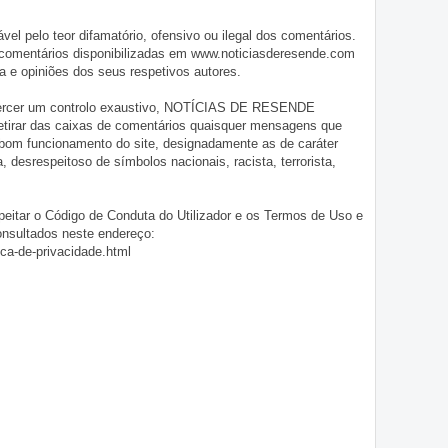
pelo teor difamatório, ofensivo ou ilegal dos comentários.
 comentários disponibilizadas em www.noticiasderesende.com
 e opiniões dos seus respetivos autores.
exercer um controlo exaustivo, NOTÍCIAS DE RESENDE
 retirar das caixas de comentários quaisquer mensagens que
 bom funcionamento do site, designadamente as de caráter
ia, desrespeitoso de símbolos nacionais, racista, terrorista,
eitar o Código de Conduta do Utilizador e os Termos de Uso e
onsultados neste endereço:
ica-de-privacidade.html