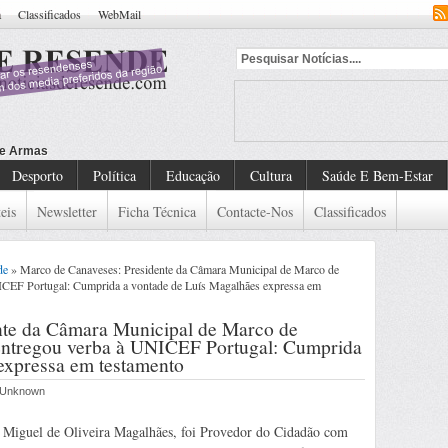
a
Classificados
WebMail
Desporto
Política
Educação
Cultura
Saúde E Bem-Estar
eis
Newsletter
Ficha Técnica
Contacte-Nos
Classificados
de
» Marco de Canaveses: Presidente da Câmara Municipal de Marco de
ICEF Portugal: Cumprida a vontade de Luís Magalhães expressa em
nte da Câmara Municipal de Marco de
entregou verba à UNICEF Portugal: Cumprida
expressa em testamento
r Unknown
 Miguel de Oliveira Magalhães, foi Provedor do Cidadão com