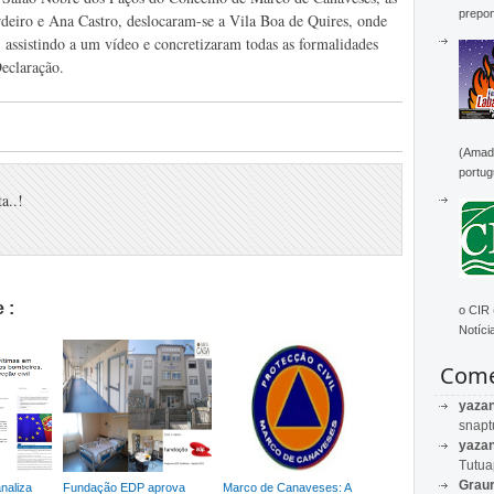
prepon
eiro e Ana Castro, deslocaram-se a Vila Boa de Quires, onde
, assistindo a um vídeo e concretizaram todas as formalidades
eclaração.
(Amado
portug
a..!
 :
o CIR
Notícia
Come
yaza
snapt
yaza
Tutu
Graur
naliza
Fundação EDP aprova
Marco de Canaveses: A