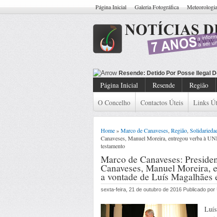
Página Inicial
Galeria Fotográfica
Meteorologi
Resende: De
Página Inicial
Resende
Região
O Concelho
Contactos Úteis
Links Út
Home
»
Marco de Canaveses
,
Região
,
Solidarieda
Canaveses, Manuel Moreira, entregou verba à UN
testamento
Marco de Canaveses: Preside
Canaveses, Manuel Moreira, 
a vontade de Luís Magalhães 
sexta-feira, 21 de outubro de 2016 Publicado po
Luís