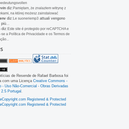
bedeutungsvollen
diz:
evin
Pamiętam, że znalazłem witrynę z
kami, na której możesz zainstalować
diz:
attuali vengono
env
Le
suoneriemp3
 più...
diz:
n
Este site é protegido por reCAPTCHA e
a-se a Política de Privacidade e os Termos de
ação...
as
tícias de Resende
de
Rafael Barbosa
foi
da com uma Licença
Creative Commons -
ão - Uso Não-Comercial - Obras Derivadas
 2.5 Portugal
.