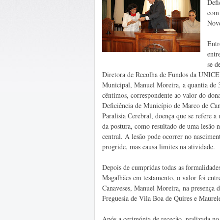
Defi
com 
Nov
Entr
entr
se d
Diretora de Recolha de Fundos da UNICEF
Municipal, Manuel Moreira, a quantia de 37
cêntimos, correspondente ao valor do don
Deficiência de Município de Marco de Can
Paralisia Cerebral, doença que se refere 
da postura, como resultado de uma lesão 
central. A lesão pode ocorrer no nascimen
progride, mas causa limites na atividade.
Depois de cumpridas todas as formalidade
Magalhães em testamento, o valor foi ent
Canaveses, Manuel Moreira, na presença d
Freguesia de Vila Boa de Quires e Maurele
Após a cerimónia de receção, realizada n