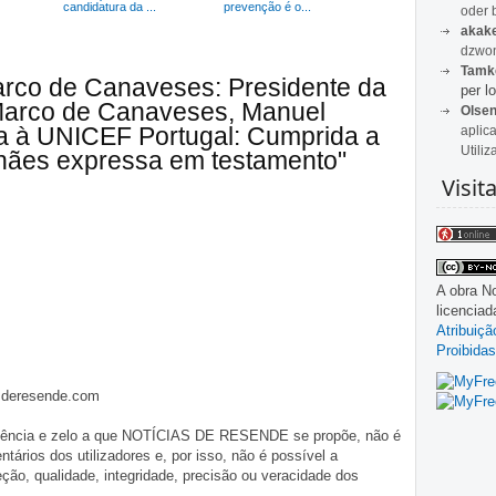
candidatura da ...
prevenção é o...
oder 
akak
dzwon
Tamk
arco de Canaveses: Presidente da
per lo
Marco de Canaveses, Manuel
Olse
ba à UNICEF Portugal: Cumprida a
aplic
Utiliz
hães expressa em testamento"
Visit
A obra
No
licencia
Atribuiç
Proibidas
asderesende.com
iligência e zelo a que NOTÍCIAS DE RESENDE se propõe, não é
tários dos utilizadores e, por isso, não é possível a
o, qualidade, integridade, precisão ou veracidade dos