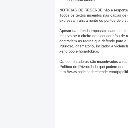
NOTÍCIAS DE RESENDE não é responsável 
Todos os textos inseridos nas caixas de
expressam unicamente os pontos de vista
Apesar da referida impossibilidade de 
reserva-se o direito de bloquear e/ou de
contrariem as regras que defende para o
injurioso, difamatório, incitador à violênc
xenófobo e homofóbico.
Os comentadores são incentivados a resp
Política de Privacidade que podem ser c
http://www.noticiasderesende.com/p/polit