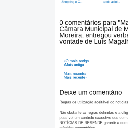
Shopping e C...
apoio adici...
0 comentários para "M
Câmara Municipal de 
Moreira, entregou ver
vontade de Luís Magal
«O mais antigo
‹Mais antiga
Mais recente›
Mais recente»
Deixe um comentário
Regras de utilização aceitável do notici
Não obstante as regras definidas e a d
possível um controlo exaustivo dos comen
NOTÍCIAS DE RESENDE garantir a correçã
referidos comentários.