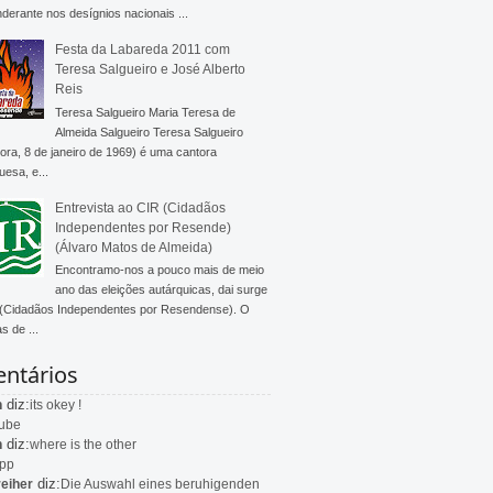
derante nos desígnios nacionais ...
Festa da Labareda 2011 com
Teresa Salgueiro e José Alberto
Reis
Teresa Salgueiro Maria Teresa de
Almeida Salgueiro Teresa Salgueiro
ra, 8 de janeiro de 1969) é uma cantora
uesa, e...
Entrevista ao CIR (Cidadãos
Independentes por Resende)
(Álvaro Matos de Almeida)
Encontramo-nos a pouco mais de meio
ano das eleições autárquicas, dai surge
 (Cidadãos Independentes por Resendense). O
s de ...
ntários
diz:
n
its okey !
ube
diz:
n
where is the other
app
diz:
eiher
Die Auswahl eines beruhigenden