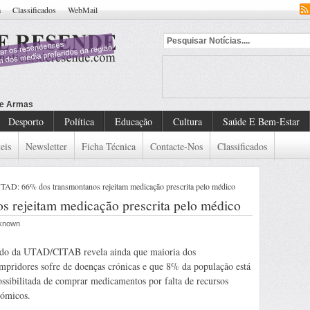
a
Classificados
WebMail
Desporto
Política
Educação
Cultura
Saúde E Bem-Estar
eis
Newsletter
Ficha Técnica
Contacte-Nos
Classificados
TAD: 66% dos transmontanos rejeitam medicação prescrita pelo médico
 rejeitam medicação prescrita pelo médico
nknown
do da UTAD/CITAB revela ainda que maioria dos
mpridores sofre de doenças crónicas e que 8% da população está
ssibilitada de comprar medicamentos por falta de recursos
ómicos.