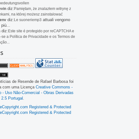
bedeutungsvollen
diz:
evin
Pamiętam, że znalazłem witrynę z
kami, na której możesz zainstalować
diz:
attuali vengono
env
Le
suoneriemp3
 più...
diz:
n
Este site é protegido por reCAPTCHA e
a-se a Política de Privacidade e os Termos de
ação...
as
tícias de Resende
de
Rafael Barbosa
foi
da com uma Licença
Creative Commons -
ão - Uso Não-Comercial - Obras Derivadas
 2.5 Portugal
.