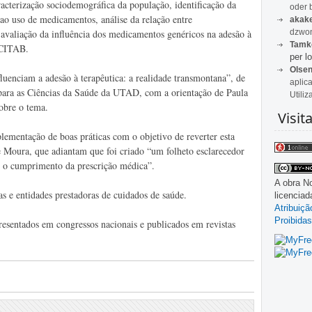
acterização sociodemográfica da população, identificação da
oder 
 ao uso de medicamentos, análise da relação entre
akak
dzwon
e avaliação da influência dos medicamentos genéricos na adesão à
Tamk
o CITAB.
per lo
Olse
fluenciam a adesão à terapêutica: a realidade transmontana”, de
aplic
ara as Ciências da Saúde da UTAD, com a orientação de Paula
Utiliz
sobre o tema.
Visit
lementação de boas práticas com o objetivo de reverter esta
 Moura, que adiantam que foi criado “um folheto esclarecedor
e o cumprimento da prescrição médica”.
A obra
No
ias e entidades prestadoras de cuidados de saúde.
licencia
Atribuiç
Proibidas
presentados em congressos nacionais e publicados em revistas