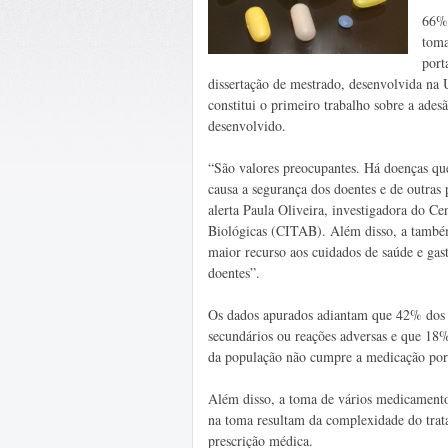
66% 
toma
port
dissertação de mestrado, desenvolvida na
constitui o primeiro trabalho sobre a ade
desenvolvido.
“São valores preocupantes. Há doenças qu
causa a segurança dos doentes e de outras
alerta Paula Oliveira, investigadora do C
Biológicas (CITAB). Além disso, a também 
maior recurso aos cuidados de saúde e gast
doentes”.
Os dados apurados adiantam que 42% dos i
secundários ou reações adversas e que 18
da população não cumpre a medicação por 
Além disso, a toma de vários medicament
na toma resultam da complexidade do trat
prescrição médica.