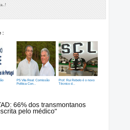
a..!
 :
ção
PS Vila Real: Comissão
Prof. Rui Rebelo é o novo
Política Con...
Técnico d...
TAD: 66% dos transmontanos
scrita pelo médico"