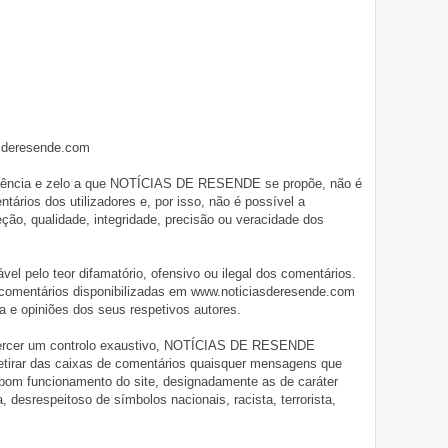
asderesende.com
iligência e zelo a que NOTÍCIAS DE RESENDE se propõe, não é
tários dos utilizadores e, por isso, não é possível a
o, qualidade, integridade, precisão ou veracidade dos
pelo teor difamatório, ofensivo ou ilegal dos comentários.
 comentários disponibilizadas em www.noticiasderesende.com
 e opiniões dos seus respetivos autores.
exercer um controlo exaustivo, NOTÍCIAS DE RESENDE
 retirar das caixas de comentários quaisquer mensagens que
 bom funcionamento do site, designadamente as de caráter
ia, desrespeitoso de símbolos nacionais, racista, terrorista,