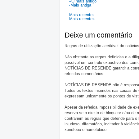
«O mais antigo
‹Mais antiga
Mais recente›
Mais recente»
Deixe um comentário
Regras de utilização aceitável do notici
Não obstante as regras definidas e a d
possível um controlo exaustivo dos comen
NOTÍCIAS DE RESENDE garantir a correçã
referidos comentários.
NOTÍCIAS DE RESENDE não é responsável 
Todos os textos inseridos nas caixas de
expressam unicamente os pontos de vista
Apesar da referida impossibilidade de 
reserva-se o direito de bloquear e/ou de
contrariem as regras que defende para o
injurioso, difamatório, incitador à violênc
xenófobo e homofóbico.