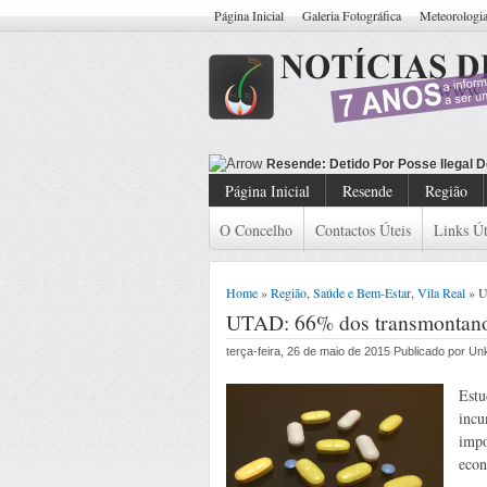
Página Inicial
Galeria Fotográfica
Meteorologi
Resende: Detido Cidad
Página Inicial
Resende
Região
O Concelho
Contactos Úteis
Links Út
Home
»
Região
,
Saúde e Bem-Estar
,
Vila Real
» U
UTAD: 66% dos transmontanos
terça-feira, 26 de maio de 2015 Publicado por U
Estu
incu
impo
econ