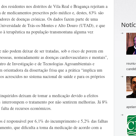
dos residentes nos distritos de Vila Real e Bragança rejeitam a
 de medicamentos prescritos pelo médico e, destes, 63% são
adores de doenças crónicas. Os dados fazem parte de uma
Notíc
 Universidade de Trás-os-Montes e Alto Douro (UTAD), e que
são à terapêutica na população transmontana alguma vez
e não podem deixar de ser tratadas, sob o risco de porem em
 pessoas, nomeadamente as doenças cardiovasculares e mentais”,
entro de Investigação e de Tecnologias Agroambientais e
reuniu
candid
orientadora da dissertação frisa que a prática “implica um
os acrescidos no sistema nacional de saúde e para os próprios
nquiridos deixam de tomar a medicação devido a efeitos
% interrompem o tratamento por não sentirem melhorias. Já 8%
apelan
falta de recursos económicos.
os é responsável por 6,1% do incumprimento e 5,2% das falhas
amento, que dificulta a toma da medicação de acordo com a