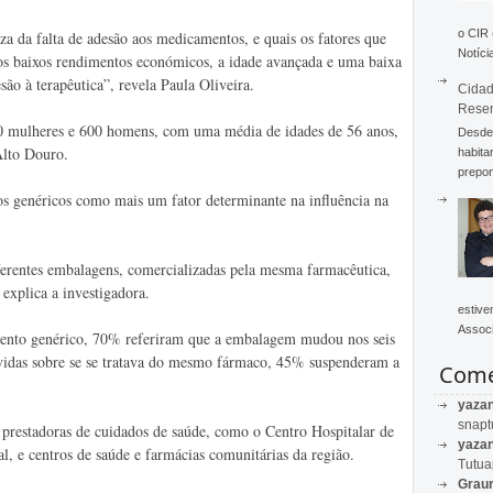
o CIR
za da falta de adesão aos medicamentos, e quais os fatores que
Notícia
 os baixos rendimentos económicos, a idade avançada e uma baixa
são à terapêutica”, revela Paula Oliveira.
Cidad
Rese
00 mulheres e 600 homens, com uma média de idades de 56 anos,
Desde 
Alto Douro.
habita
prepon
os genéricos como mais um fator determinante na influência na
ferentes embalagens, comercializadas pela mesma farmacêutica,
explica a investigadora.
estive
Associ
ento genérico, 70% referiram que a embalagem mudou nos seis
vidas sobre se se tratava do mesmo fármaco, 45% suspenderam a
Come
yaza
snapt
 prestadoras de cuidados de saúde, como o Centro Hospitalar de
yaza
, e centros de saúde e farmácias comunitárias da região.
Tutu
Graur