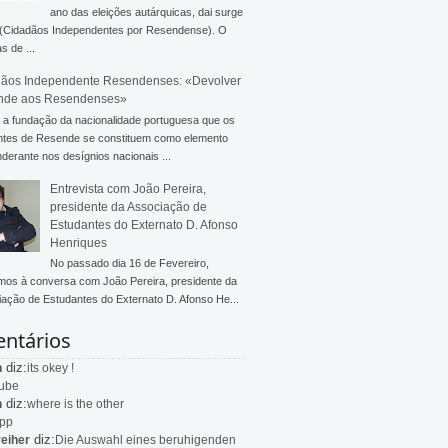
ano das eleições autárquicas, dai surge
 (Cidadãos Independentes por Resendense). O
s de ...
ãos Independente Resendenses: «Devolver
nde aos Resendenses»
a fundação da nacionalidade portuguesa que os
ntes de Resende se constituem como elemento
derante nos desígnios nacionais ...
Entrevista com João Pereira,
presidente da Associação de
Estudantes do Externato D. Afonso
Henriques
No passado dia 16 de Fevereiro,
mos à conversa com João Pereira, presidente da
ação de Estudantes do Externato D. Afonso He...
ntários
diz:
n
its okey !
ube
diz:
n
where is the other
app
diz:
eiher
Die Auswahl eines beruhigenden