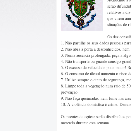
serão difundid
relativos a d
que visem aum
situações de r
Os dez consel
1.
Não partilhe os seus dados pessoais par
2.
Não abra a porta a desconhecidos, nem 
3.
Numa ausência prolongada, peça a algué
4.
Não transporte ou guarde consigo grand
5.
O excesso de velocidade pode matar! Res
6.
O consumo de álcool aumenta o risco de
7.
Utilize sempre o cinto de segurança, m
8.
Limpe toda a vegetação num raio de 50
prevenção.
9.
Não faça queimadas, nem fume nas áreas 
10.
A violência doméstica é crime. Denun
Os pacotes de açúcar serão distribuídos po
mercado durante esta semana.