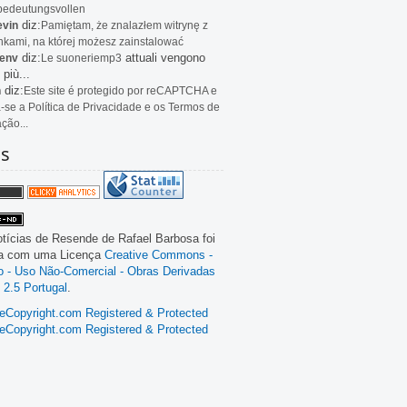
bedeutungsvollen
diz:
evin
Pamiętam, że znalazłem witrynę z
kami, na której możesz zainstalować
diz:
attuali vengono
env
Le
suoneriemp3
 più...
diz:
n
Este site é protegido por reCAPTCHA e
a-se a Política de Privacidade e os Termos de
ação...
as
tícias de Resende
de
Rafael Barbosa
foi
da com uma Licença
Creative Commons -
ão - Uso Não-Comercial - Obras Derivadas
 2.5 Portugal
.