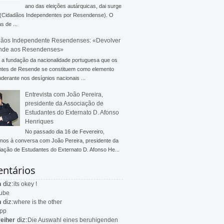
ano das eleições autárquicas, dai surge
 (Cidadãos Independentes por Resendense). O
s de ...
ãos Independente Resendenses: «Devolver
nde aos Resendenses»
a fundação da nacionalidade portuguesa que os
ntes de Resende se constituem como elemento
derante nos desígnios nacionais ...
Entrevista com João Pereira,
presidente da Associação de
Estudantes do Externato D. Afonso
Henriques
No passado dia 16 de Fevereiro,
mos à conversa com João Pereira, presidente da
ação de Estudantes do Externato D. Afonso He...
ntários
diz:
n
its okey !
ube
diz:
n
where is the other
app
diz:
eiher
Die Auswahl eines beruhigenden