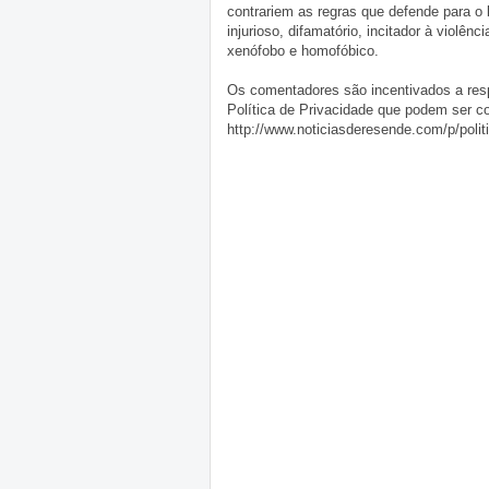
contrariem as regras que defende para o
injurioso, difamatório, incitador à violênc
xenófobo e homofóbico.
Os comentadores são incentivados a resp
Política de Privacidade que podem ser c
http://www.noticiasderesende.com/p/polit