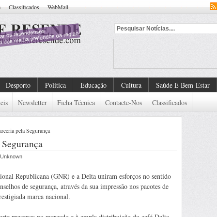
a
Classificados
WebMail
Desporto
Política
Educação
Cultura
Saúde E Bem-Estar
eis
Newsletter
Ficha Técnica
Contacte-Nos
Classificados
rceria pela Segurança
a Segurança
r Unknown
onal Republicana (GNR) e a Delta uniram esforços no sentido
nselhos de segurança, através da sua impressão nos pacotes de
restigiada marca nacional.
orte presença no mercado e à ampla distribuição do café Delta