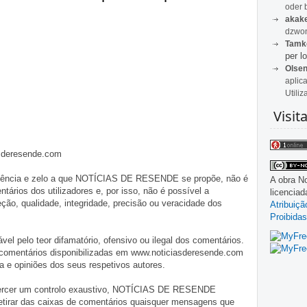
oder 
akak
dzwon
Tamk
per lo
Olse
aplic
Utiliz
Visit
asderesende.com
iligência e zelo a que NOTÍCIAS DE RESENDE se propõe, não é
A obra
No
tários dos utilizadores e, por isso, não é possível a
licencia
o, qualidade, integridade, precisão ou veracidade dos
Atribuiç
Proibidas
pelo teor difamatório, ofensivo ou ilegal dos comentários.
 comentários disponibilizadas em www.noticiasderesende.com
 e opiniões dos seus respetivos autores.
exercer um controlo exaustivo, NOTÍCIAS DE RESENDE
 retirar das caixas de comentários quaisquer mensagens que