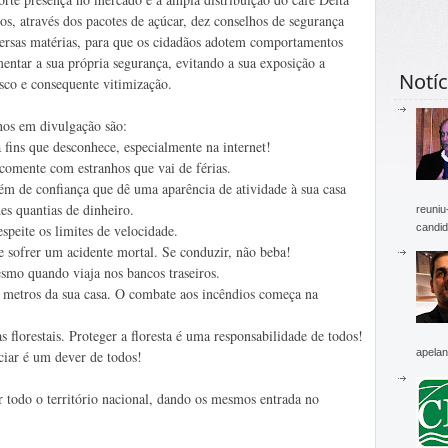
os, através dos pacotes de açúcar, dez conselhos de segurança
iversas matérias, para que os cidadãos adotem comportamentos
entar a sua própria segurança, evitando a sua exposição a
Notíc
isco e consequente vitimização.
hos em divulgação são:
a fins que desconhece, especialmente na internet!
comente com estranhos que vai de férias.
m de confiança que dê uma aparência de atividade à sua casa
es quantias de dinheiro.
reuniu
candid
peite os limites de velocidade.
 sofrer um acidente mortal. Se conduzir, não beba!
esmo quando viaja nos bancos traseiros.
 metros da sua casa. O combate aos incêndios começa na
florestais. Proteger a floresta é uma responsabilidade de todos!
apelan
ciar é um dever de todos!
r todo o território nacional, dando os mesmos entrada no