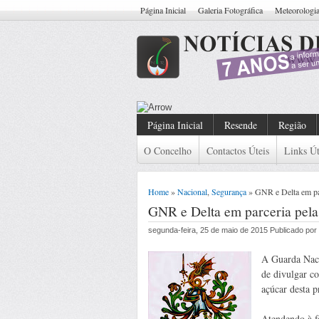
Página Inicial
Galeria Fotográfica
Meteorologi
Resende: Detido Cidad
Página Inicial
Resende
Região
O Concelho
Contactos Úteis
Links Út
Home
»
Nacional
,
Segurança
» GNR e Delta em pa
GNR e Delta em parceria pel
segunda-feira, 25 de maio de 2015 Publicado po
A Guarda Naci
de divulgar co
açúcar desta p
Atendendo à f