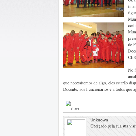
inte
figu
Muni
ceri
Muni
pres
de F
Doce
CE
No f
amab
que necessitemos de algo, eles estarão di
Docente, aos Funcionários e a todos que 
Unknown
Obrigado pela sua sua visit