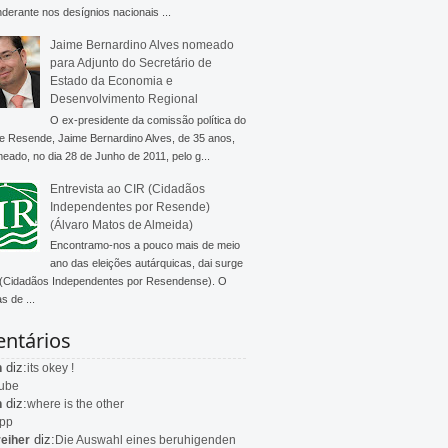
derante nos desígnios nacionais ...
Jaime Bernardino Alves nomeado
para Adjunto do Secretário de
Estado da Economia e
Desenvolvimento Regional
O ex-presidente da comissão política do
 Resende, Jaime Bernardino Alves, de 35 anos,
meado, no dia 28 de Junho de 2011, pelo g...
Entrevista ao CIR (Cidadãos
Independentes por Resende)
(Álvaro Matos de Almeida)
Encontramo-nos a pouco mais de meio
ano das eleições autárquicas, dai surge
 (Cidadãos Independentes por Resendense). O
s de ...
ntários
diz:
n
its okey !
ube
diz:
n
where is the other
app
diz:
eiher
Die Auswahl eines beruhigenden