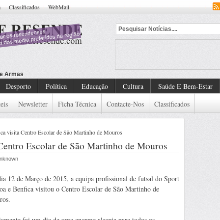
a
Classificados
WebMail
Desporto
Política
Educação
Cultura
Saúde E Bem-Estar
eis
Newsletter
Ficha Técnica
Contacte-Nos
Classificados
ica visita Centro Escolar de São Martinho de Mouros
a Centro Escolar de São Martinho de Mouros
 Unknown
ia 12 de Março de 2015, a equipa profissional de futsal do Sport
oa e Benfica visitou o Centro Escolar de São Martinho de
ros.
amente foi um dia de uma enorme alegria para todos os