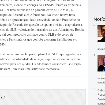
rvenientes, e onde as crianças do CESMM foram as principais
ras. Foi uma actividade de parceria entre o CESMM , o
cípio de Resende e os Afonsinhos. No inicio houve uma
Notíc
mónia de apresentação desta actividade, onde o Presidente do
cípio de Resende fez questão de apoiar a visita , e agradecer a
ença do SLB, valorizando o trabalho da dos Afonsinhos, Escola
utsal com protocolo assinado com o SLB e do corpo de
ntes e Funcionários que compõe a enorme familia que é o
SMM.
apelan
inal houve um lanche para o plantel do SLB, que agradeceu a
ilidade e cordialidade da receção e que salientou que sempre
sponíveis para nos ajudar. Os Afonsinhos agradecem ao Corpo
ajudaram , em mais uma actividade memorável.
reuniu
candid
Cidad
Rese
a..!
Desde 
habita