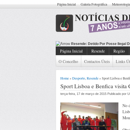
Página Inicial
Galeria Fotográfica
Meteorologi
Resende: De
Página Inicial
Resende
Região
O Concelho
Contactos Úteis
Links Út
Home
»
Desporto
,
Resende
» Sport Lisboa e Benf
Sport Lisboa e Benfica visit
terça-feira, 17 de março de 2015 Publicado por
No d
Lisb
Mou
Obvi