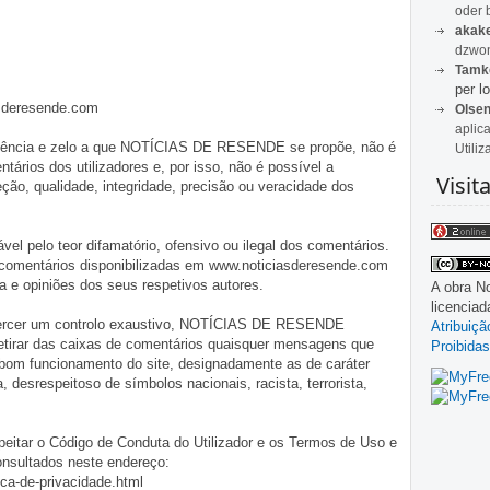
oder 
akak
dzwon
Tamk
per lo
asderesende.com
Olse
aplic
iligência e zelo a que NOTÍCIAS DE RESENDE se propõe, não é
Utiliz
tários dos utilizadores e, por isso, não é possível a
Visit
o, qualidade, integridade, precisão ou veracidade dos
pelo teor difamatório, ofensivo ou ilegal dos comentários.
 comentários disponibilizadas em www.noticiasderesende.com
 e opiniões dos seus respetivos autores.
A obra
No
licencia
exercer um controlo exaustivo, NOTÍCIAS DE RESENDE
Atribuiç
 retirar das caixas de comentários quaisquer mensagens que
Proibidas
 bom funcionamento do site, designadamente as de caráter
ia, desrespeitoso de símbolos nacionais, racista, terrorista,
eitar o Código de Conduta do Utilizador e os Termos de Uso e
onsultados neste endereço:
ica-de-privacidade.html