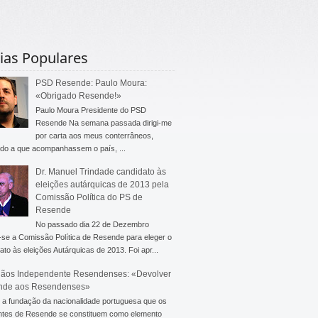
ias Populares
PSD Resende: Paulo Moura:
«Obrigado Resende!»
Paulo Moura Presidente do PSD
Resende Na semana passada dirigi-me
por carta aos meus conterrâneos,
do a que acompanhassem o país, ...
Dr. Manuel Trindade candidato às
eleições autárquicas de 2013 pela
Comissão Política do PS de
Resende
No passado dia 22 de Dezembro
-se a Comissão Política de Resende para eleger o
ato às eleições Autárquicas de 2013. Foi apr...
ãos Independente Resendenses: «Devolver
nde aos Resendenses»
a fundação da nacionalidade portuguesa que os
ntes de Resende se constituem como elemento