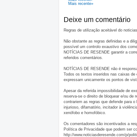
Mais recente»
Deixe um comentário
Regras de utilização aceitável do notici
Não obstante as regras definidas e a d
possível um controlo exaustivo dos comen
NOTÍCIAS DE RESENDE garantir a correçã
referidos comentários.
NOTÍCIAS DE RESENDE não é responsável 
Todos os textos inseridos nas caixas de
expressam unicamente os pontos de vista
Apesar da referida impossibilidade de 
reserva-se o direito de bloquear e/ou de
contrariem as regras que defende para o
injurioso, difamatório, incitador à violênc
xenófobo e homofóbico.
Os comentadores são incentivados a resp
Política de Privacidade que podem ser c
http://www.noticiasderesende.com/p/polit