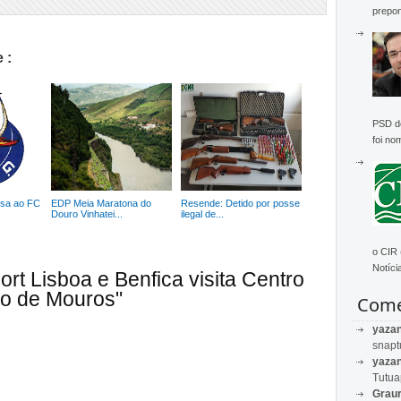
prepon
 :
PSD de
foi no
ssa ao FC
EDP Meia Maratona do
Resende: Detido por posse
Douro Vinhatei...
ilegal de...
o CIR
Notícia
rt Lisboa e Benfica visita Centro
ho de Mouros"
Come
yaza
snapt
yaza
Tutu
Graur