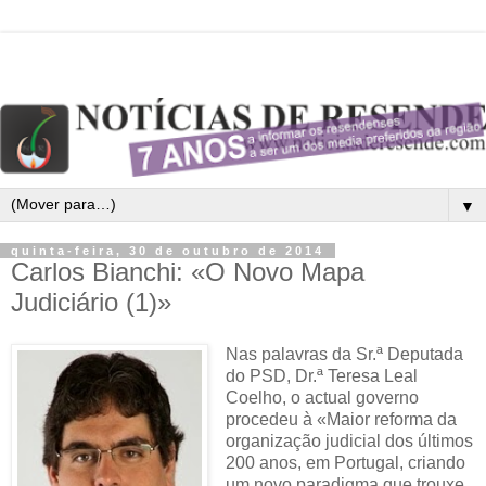
▼
quinta-feira, 30 de outubro de 2014
Carlos Bianchi: «O Novo Mapa
Judiciário (1)»
Nas palavras da Sr.ª Deputada
do PSD, Dr.ª Teresa Leal
Coelho, o actual governo
procedeu à «Maior reforma da
organização judicial dos últimos
200 anos, em Portugal, criando
um novo paradigma que trouxe