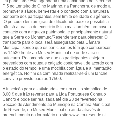
Da parte tarde está agendada uma caminhada no Percurso
PI5 no Lenteiro do Olho Marinho, na Panchorra, de modo a
promover a sáude, bem-estar e o contacto com a natureza
por parte dos participantes, sem limite de idade ou género.
O percurso tem um grau de dificuldade baixo e possibilita
não só a prática de exercício físico mas também promove o
contacto com a riqueza patrimonial e principalmente natural
que a Serra do Montemuro/Resende tem para oferecer. O
transporte para o local será assegurado pela Câmara
Municipal, sendo que os participantes têm que comparecer
às 14h30 frente ao Museu Municipal de onde sairá o
autocarro. Recomenda-se que os participantes estejam
prevenidos com roupa e calçado confortável, de acordo com
o estado do tempo, e uma mochila com água e alimentação
energética. No fim da caminhada realizar-se-á um lanche
convívio previsto para as 17h00.
A inscrição para as atividades tem um custo simbólico de
3,00 € que irão reverter para a Liga Portuguesa Contra o
Cancro e pode ser realizada até dia 28 de fevereiro na
Secção de Atendimento ao Munícipe na Câmara Municipal
de Resende, no Museu Municipal ou ainda através do
preenchimento do formulário no site www.cm-resende.pt.