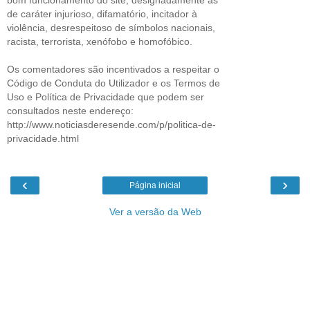
bom funcionamento do site, designadamente as
de caráter injurioso, difamatório, incitador à
violência, desrespeitoso de símbolos nacionais,
racista, terrorista, xenófobo e homofóbico.
Os comentadores são incentivados a respeitar o
Código de Conduta do Utilizador e os Termos de
Uso e Política de Privacidade que podem ser
consultados neste endereço:
http://www.noticiasderesende.com/p/politica-de-
privacidade.html
‹
›
Página inicial
Ver a versão da Web