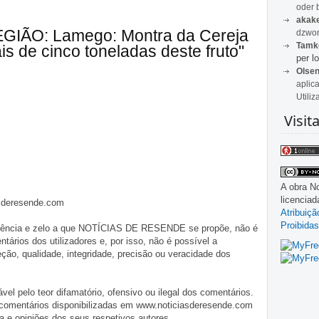
oder 
akak
EGIÃO: Lamego: Montra da Cereja
dzwon
Tamk
s de cinco toneladas deste fruto"
per lo
Olse
aplic
Utiliz
Visit
A obra
No
licencia
asderesende.com
Atribuiç
Proibidas
iligência e zelo a que NOTÍCIAS DE RESENDE se propõe, não é
tários dos utilizadores e, por isso, não é possível a
o, qualidade, integridade, precisão ou veracidade dos
pelo teor difamatório, ofensivo ou ilegal dos comentários.
 comentários disponibilizadas em www.noticiasderesende.com
 e opiniões dos seus respetivos autores.