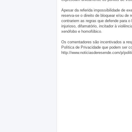
Apesar da referida impossibilidade de 
reserva-se o direito de bloquear e/ou de
contrariem as regras que defende para o
injurioso, difamatório, incitador à violênc
xenófobo e homofóbico.
Os comentadores são incentivados a resp
Política de Privacidade que podem ser c
http://www.noticiasderesende.com/p/polit