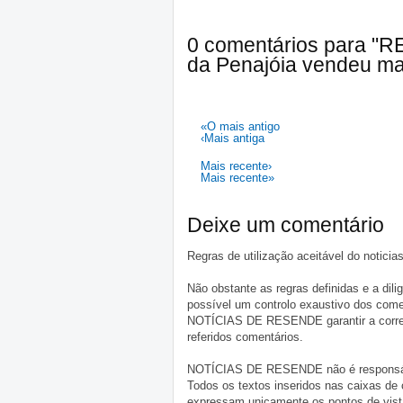
0 comentários para "R
da Penajóia vendeu mai
«O mais antigo
‹Mais antiga
Mais recente›
Mais recente»
Deixe um comentário
Regras de utilização aceitável do notici
Não obstante as regras definidas e a d
possível um controlo exaustivo dos comen
NOTÍCIAS DE RESENDE garantir a correçã
referidos comentários.
NOTÍCIAS DE RESENDE não é responsável 
Todos os textos inseridos nas caixas de
expressam unicamente os pontos de vista