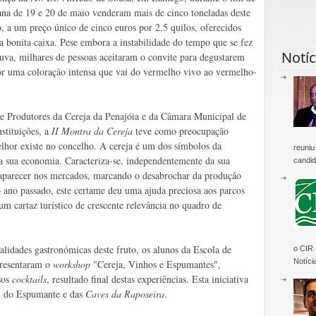
na de 19 e 20 de maio venderam mais de cinco toneladas deste
o, a um preço único de cinco euros por 2,5 quilos, oferecidos
 bonita caixa. Pese embora a instabilidade do tempo que se fez
Notíc
huva, milhares de pessoas aceitaram o convite para degustarem
por uma coloração intensa que vai do vermelho vivo ao vermelho-
 Produtores da Cereja da Penajóia e da Câmara Municipal de
stituições, a
II Montra da Cereja
teve como preocupação
elhor existe no concelho. A cereja é um dos símbolos da
reuniu
da sua economia. Caracteriza-se, independentemente da sua
candid
a aparecer nos mercados, marcando o desabrochar da produção
 ano passado, este certame deu uma ajuda preciosa aos parcos
m cartaz turístico de crescente relevância no quadro de
ialidades gastronómicas deste fruto, os alunos da Escola de
o CIR
Notícia
resentaram o
workshop
"Cereja, Vinhos e Espumantes",
sos
cocktails
, resultado final destas experiências. Esta iniciativa
l do Espumante e das
Caves da Raposeira
.