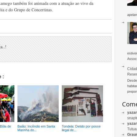
de Lamego também foi animada com a atuação ao vivo da
óia e do Grupo de Concertinas.
apelan
a..!
estive
Associ
Cidad
Rese
 :
Desde 
habita
prepon
Come
yaza
snapt
yaza
Bôla de
Baião: Incêndio em Santa
Tondela: Detido por posse
Tutu
Marinha do...
ilegal de...
Graur