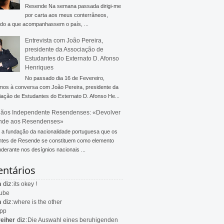
Resende Na semana passada dirigi-me
por carta aos meus conterrâneos,
do a que acompanhassem o país, ...
Entrevista com João Pereira,
presidente da Associação de
Estudantes do Externato D. Afonso
Henriques
No passado dia 16 de Fevereiro,
mos à conversa com João Pereira, presidente da
ação de Estudantes do Externato D. Afonso He...
ãos Independente Resendenses: «Devolver
nde aos Resendenses»
a fundação da nacionalidade portuguesa que os
ntes de Resende se constituem como elemento
derante nos desígnios nacionais ...
ntários
diz:
n
its okey !
ube
diz:
n
where is the other
app
diz:
eiher
Die Auswahl eines beruhigenden