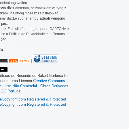
bedeutungsvollen
diz:
evin
Pamiętam, że znalazłem witrynę z
kami, na której możesz zainstalować
diz:
attuali vengono
env
Le
suoneriemp3
 più...
diz:
n
Este site é protegido por reCAPTCHA e
a-se a Política de Privacidade e os Termos de
ação...
as
tícias de Resende
de
Rafael Barbosa
foi
da com uma Licença
Creative Commons -
ão - Uso Não-Comercial - Obras Derivadas
 2.5 Portugal
.