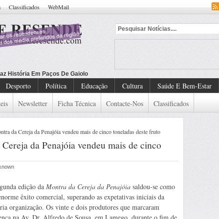
a
Classificados
WebMail
az História Em Paços De Gaiolo
Desporto
Política
Educação
Cultura
Saúde E Bem-Estar
eis
Newsletter
Ficha Técnica
Contacte-Nos
Classificados
 da Cereja da Penajóia vendeu mais de cinco toneladas deste fruto
ereja da Penajóia vendeu mais de cinco
nknown
gunda edição da
Montra da Cereja da Penajóia
saldou-se como
norme êxito comercial, superando as expetativas iniciais da
ria organização. Os vinte e dois produtores que marcaram
ença na Av. Dr. Alfredo de Sousa, em Lamego, durante o fim de