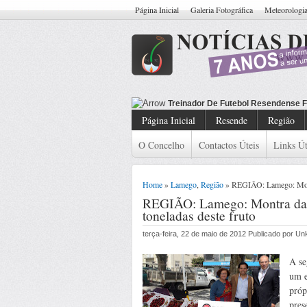
Página Inicial
Galeria Fotográfica
Meteorologi
Treinador De Futebol Resendense F
Página Inicial
Resende
Região
O Concelho
Contactos Úteis
Links Út
Home
»
Lamego
,
Região
» REGIÃO: Lamego: Montra
REGIÃO: Lamego: Montra da C
toneladas deste fruto
terça-feira, 22 de maio de 2012 Publicado por U
A se
um e
próp
pres