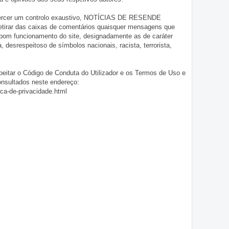
exercer um controlo exaustivo, NOTÍCIAS DE RESENDE
 retirar das caixas de comentários quaisquer mensagens que
 bom funcionamento do site, designadamente as de caráter
ia, desrespeitoso de símbolos nacionais, racista, terrorista,
eitar o Código de Conduta do Utilizador e os Termos de Uso e
onsultados neste endereço:
ica-de-privacidade.html