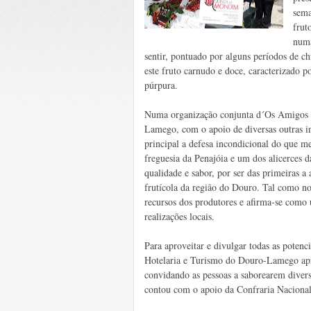
sema
frut
numa
sentir, pontuado por alguns períodos de c
este fruto carnudo e doce, caracterizado 
púrpura.
Numa organização conjunta d´Os Amigos e
Lamego, com o apoio de diversas outras in
principal a defesa incondicional do que m
freguesia da Penajóia e um dos alicerces 
qualidade e sabor, por ser das primeiras 
frutícola da região do Douro. Tal como no
recursos dos produtores e afirma-se como u
realizações locais.
Para aproveitar e divulgar todas as potenc
Hotelaria e Turismo do Douro-Lamego ap
convidando as pessoas a saborearem diver
contou com o apoio da Confraria Naciona