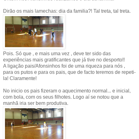
Dirão os mais lamechas: dia da familia?! Tal treta, tal treta.
Pois. Só que , e mais uma vez , deve ter sido das
experiências mais gratificantes que já tive no desporto!!
A ligação pais/Afonsinhos foi de uma riqueza para nós ,
para os putos e para os pais, que de facto teremos de repeti-
la! Claramente!
No inicio os pais fizeram o aquecimento normal... e inicial,
com bola, com os seus filhotes. Logo aí se notou que a
manhã iria ser bem produtiva.