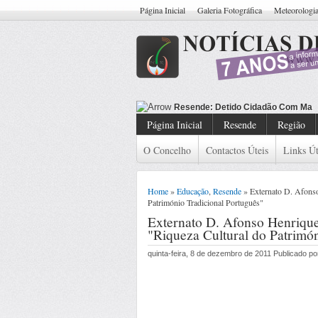
Página Inicial
Galeria Fotográfica
Meteorologi
Resende: Detido Cidadão Com Man
Página Inicial
Resende
Região
O Concelho
Contactos Úteis
Links Út
Home
»
Educação
,
Resende
» Externato D. Afonso
Património Tradicional Português"
Externato D. Afonso Henriqu
"Riqueza Cultural do Patrimó
quinta-feira, 8 de dezembro de 2011 Publicado 