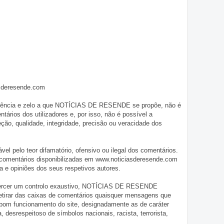
asderesende.com
iligência e zelo a que NOTÍCIAS DE RESENDE se propõe, não é
tários dos utilizadores e, por isso, não é possível a
o, qualidade, integridade, precisão ou veracidade dos
pelo teor difamatório, ofensivo ou ilegal dos comentários.
 comentários disponibilizadas em www.noticiasderesende.com
 e opiniões dos seus respetivos autores.
exercer um controlo exaustivo, NOTÍCIAS DE RESENDE
 retirar das caixas de comentários quaisquer mensagens que
 bom funcionamento do site, designadamente as de caráter
ia, desrespeitoso de símbolos nacionais, racista, terrorista,