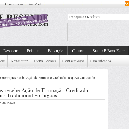
a
Classificados
WebMail
dado De Detenção Europeu
Desporto
Política
Educação
Cultura
Saúde E Bem-Estar
eis
Newsletter
Ficha Técnica
Contacte-Nos
Classificados
 Henriques recebe Ação de Formação Creditada "Riqueza Cultural do
es recebe Ação de Formação Creditada
nio Tradicional Português"
por Unknown