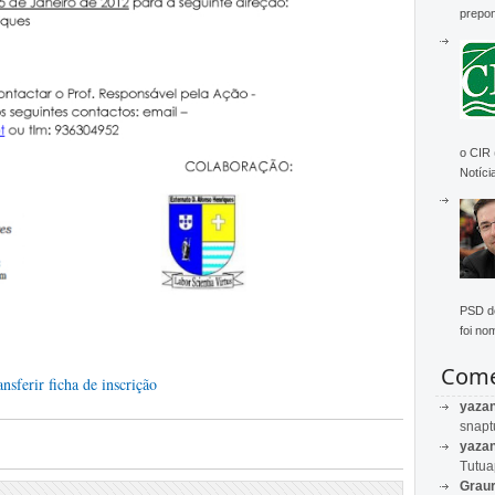
prepon
o CIR
Notícia
PSD de
foi no
Come
nsferir ficha de inscrição
yaza
snapt
yaza
Tutu
Graur