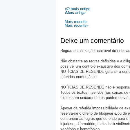
«O mais antigo
‹Mais antiga
Mais recente›
Mais recente»
Deixe um comentário
Regras de utilização aceitável do notici
Não obstante as regras definidas e a d
possível um controlo exaustivo dos comen
NOTÍCIAS DE RESENDE garantir a correçã
referidos comentários.
NOTÍCIAS DE RESENDE não é responsável 
Todos os textos inseridos nas caixas de
expressam unicamente os pontos de vista
Apesar da referida impossibilidade de 
reserva-se o direito de bloquear e/ou de
contrariem as regras que defende para o
injurioso, difamatório, incitador à violênc
xenófobo e homofóbico.