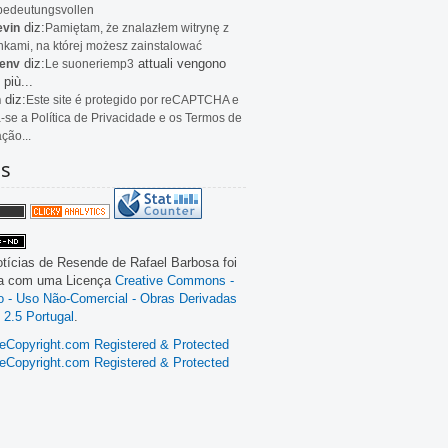
bedeutungsvollen
diz:
evin
Pamiętam, że znalazłem witrynę z
kami, na której możesz zainstalować
diz:
attuali vengono
env
Le
suoneriemp3
 più...
diz:
n
Este site é protegido por reCAPTCHA e
a-se a Política de Privacidade e os Termos de
ação...
as
tícias de Resende
de
Rafael Barbosa
foi
da com uma Licença
Creative Commons -
ão - Uso Não-Comercial - Obras Derivadas
 2.5 Portugal
.