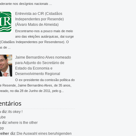
derante nos desígnios nacionais ...
Entrevista ao CIR (Cidadãos
Independentes por Resende)
(Álvaro Matos de Almeida)
Encontramo-nos a pouco mais de meio
ano das eleições autárquicas, dai surge
 (Cidadãos Independentes por Resendense). O
s de ...
Jaime Bernardino Alves nomeado
para Adjunto do Secretário de
Estado da Economia e
Desenvolvimento Regional
O ex-presidente da comissão política do
 Resende, Jaime Bernardino Alves, de 35 anos,
meado, no dia 28 de Junho de 2011, pelo g...
ntários
diz:
n
its okey !
ube
diz:
n
where is the other
app
diz:
eiher
Die Auswahl eines beruhigenden