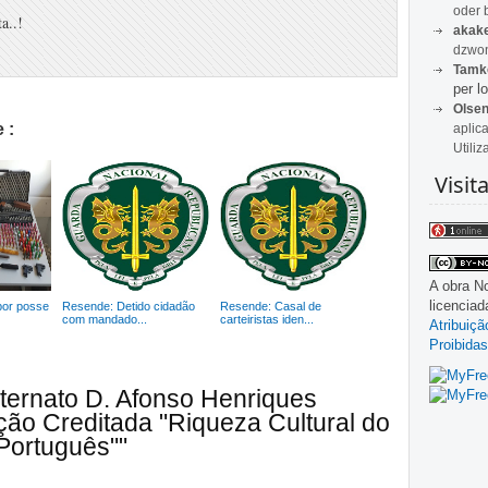
oder 
a..!
akak
dzwon
Tamk
per lo
Olse
 :
aplic
Utiliz
Visit
A obra
No
licencia
por posse
Resende: Detido cidadão
Resende: Casal de
com mandado...
carteiristas iden...
Atribuiç
Proibidas
ternato D. Afonso Henriques
ão Creditada "Riqueza Cultural do
 Português""