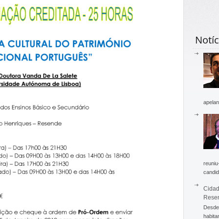
Notíc
apelan
reuniu
candid
Cidad
Rese
Desde 
habita