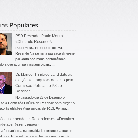
ias Populares
PSD Resende: Paulo Moura:
«Obrigado Resende!»
Paulo Moura Presidente do PSD
Resende Na semana passada dirigi-me
por carta aos meus conterrâneos,
do a que acompanhassem o país, ...
Dr. Manuel Trindade candidato às
eleições autárquicas de 2013 pela
Comissão Política do PS de
Resende
No passado dia 22 de Dezembro
-se a Comissão Política de Resende para eleger o
ato às eleições Autárquicas de 2013. Foi apr...
ãos Independente Resendenses: «Devolver
nde aos Resendenses»
a fundação da nacionalidade portuguesa que os
ntes de Resende se constituem como elemento