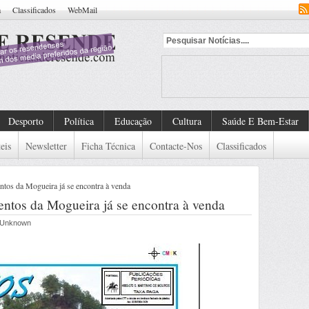
a
Classificados
WebMail
ntificado
Desporto
Política
Educação
Cultura
Saúde E Bem-Estar
eis
Newsletter
Ficha Técnica
Contacte-Nos
Classificados
ntos da Mogueira já se encontra à venda
entos da Mogueira já se encontra à venda
r Unknown