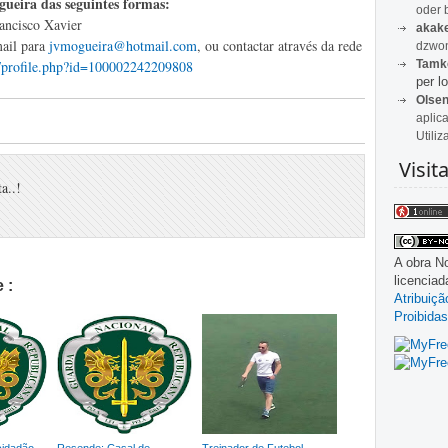
ueira das seguintes formas:
oder 
ancisco Xavier
akak
mail para
jvmogueira@hotmail.com
, ou contactar através da rede
dzwon
Tamk
/profile.php?id=100002242209808
per lo
Olse
aplic
Utiliz
Visit
a..!
A obra
No
licencia
 :
Atribuiç
Proibidas