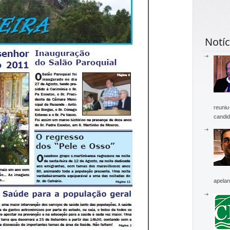
Notíc
reuniu
candid
apelan