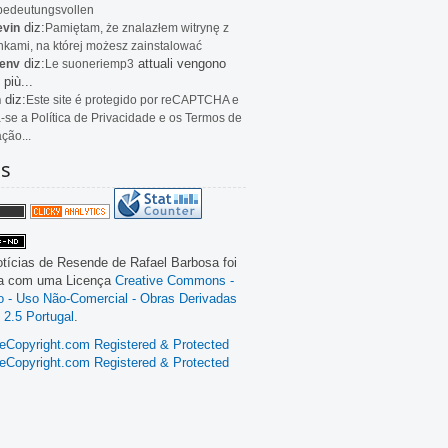
bedeutungsvollen
diz:
evin
Pamiętam, że znalazłem witrynę z
kami, na której możesz zainstalować
diz:
attuali vengono
env
Le
suoneriemp3
 più...
diz:
n
Este site é protegido por reCAPTCHA e
a-se a Política de Privacidade e os Termos de
ação...
as
tícias de Resende
de
Rafael Barbosa
foi
da com uma Licença
Creative Commons -
ão - Uso Não-Comercial - Obras Derivadas
 2.5 Portugal
.