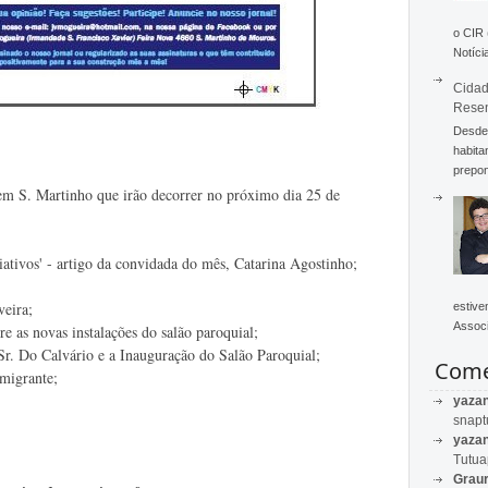
o CIR
Notícia
Cidad
Rese
Desde 
habita
prepon
em S. Martinho que irão decorrer no próximo dia 25 de
ativos' - artigo da convidada do mês, Catarina Agostinho;
veira;
estive
Associ
e as novas instalações do salão paroquial;
Sr. Do Calvário e a Inauguração do Salão Paroquial;
Come
emigrante;
yaza
snapt
yaza
Tutu
Graur