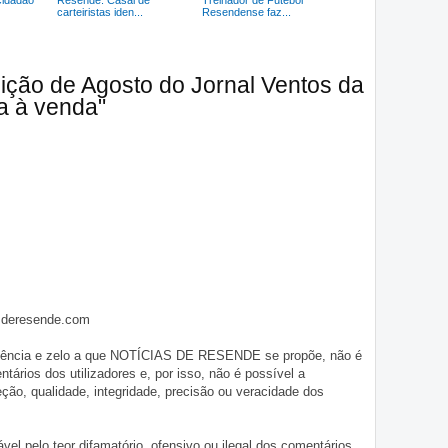
cidadão
Resende: Casal de
Treinador de Futebol
carteiristas iden...
Resendense faz...
ição de Agosto do Jornal Ventos da
a à venda"
asderesende.com
iligência e zelo a que NOTÍCIAS DE RESENDE se propõe, não é
tários dos utilizadores e, por isso, não é possível a
o, qualidade, integridade, precisão ou veracidade dos
pelo teor difamatório, ofensivo ou ilegal dos comentários.