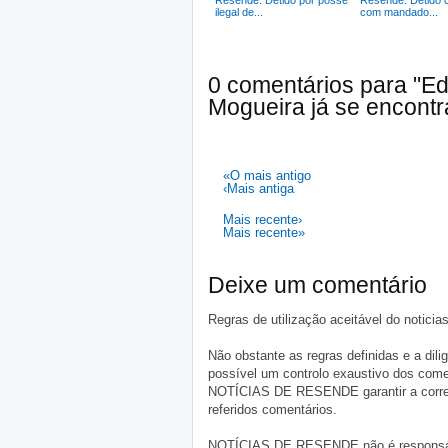
Resende: Detido por posse
Resende: Detido 
ilegal de...
com mandado...
0 comentários para "Ed
Mogueira já se encontr
«O mais antigo
‹Mais antiga
Mais recente›
Mais recente»
Deixe um comentário
Regras de utilização aceitável do notici
Não obstante as regras definidas e a d
possível um controlo exaustivo dos comen
NOTÍCIAS DE RESENDE garantir a correçã
referidos comentários.
NOTÍCIAS DE RESENDE não é responsável 