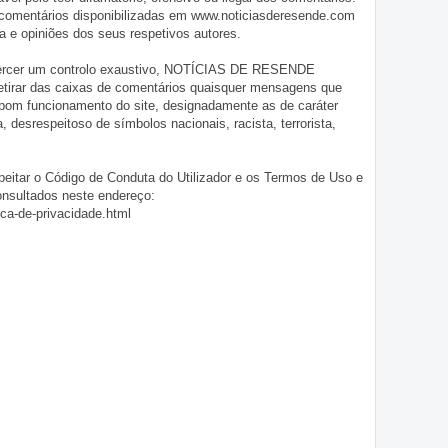
 comentários disponibilizadas em www.noticiasderesende.com
 e opiniões dos seus respetivos autores.
exercer um controlo exaustivo, NOTÍCIAS DE RESENDE
 retirar das caixas de comentários quaisquer mensagens que
 bom funcionamento do site, designadamente as de caráter
ia, desrespeitoso de símbolos nacionais, racista, terrorista,
eitar o Código de Conduta do Utilizador e os Termos de Uso e
onsultados neste endereço:
ica-de-privacidade.html