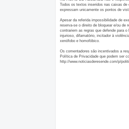
Todos os textos inseridos nas caixas de
expressam unicamente os pontos de vista
Apesar da referida impossibilidade de 
reserva-se o direito de bloquear e/ou de
contrariem as regras que defende para o
injurioso, difamatório, incitador à violênc
xenófobo e homofóbico.
Os comentadores são incentivados a resp
Política de Privacidade que podem ser c
http://www.noticiasderesende.com/p/polit