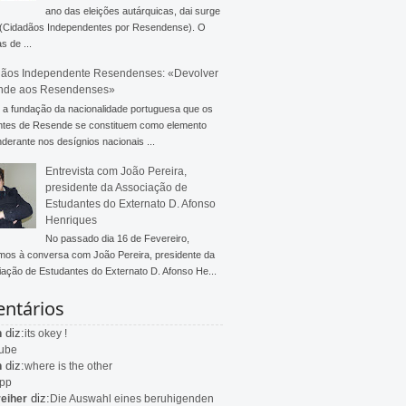
ano das eleições autárquicas, dai surge
 (Cidadãos Independentes por Resendense). O
s de ...
ãos Independente Resendenses: «Devolver
nde aos Resendenses»
a fundação da nacionalidade portuguesa que os
ntes de Resende se constituem como elemento
derante nos desígnios nacionais ...
Entrevista com João Pereira,
presidente da Associação de
Estudantes do Externato D. Afonso
Henriques
No passado dia 16 de Fevereiro,
mos à conversa com João Pereira, presidente da
ação de Estudantes do Externato D. Afonso He...
ntários
diz:
n
its okey !
ube
diz:
n
where is the other
app
diz:
eiher
Die Auswahl eines beruhigenden