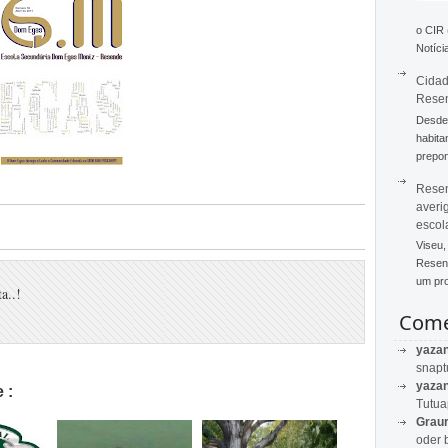
o CIR
Notícia
Cidad
Rese
Desde 
habita
prepon
Resen
averi
escol
Viseu,
Resend
um pro
a..!
Come
yaza
snapt
yaza
 :
Tutu
Graur
oder 