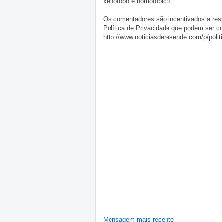
xenófobo e homofóbico.
Os comentadores são incentivados a resp
Política de Privacidade que podem ser c
http://www.noticiasderesende.com/p/polit
Mensagem mais recente