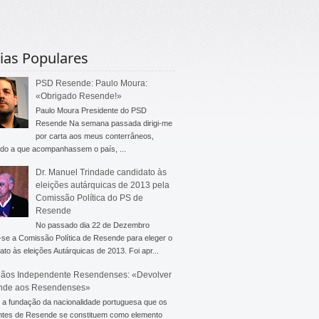
ias Populares
PSD Resende: Paulo Moura:
«Obrigado Resende!»
Paulo Moura Presidente do PSD
Resende Na semana passada dirigi-me
por carta aos meus conterrâneos,
do a que acompanhassem o país, ...
Dr. Manuel Trindade candidato às
eleições autárquicas de 2013 pela
Comissão Política do PS de
Resende
No passado dia 22 de Dezembro
-se a Comissão Política de Resende para eleger o
ato às eleições Autárquicas de 2013. Foi apr...
ãos Independente Resendenses: «Devolver
nde aos Resendenses»
a fundação da nacionalidade portuguesa que os
ntes de Resende se constituem como elemento