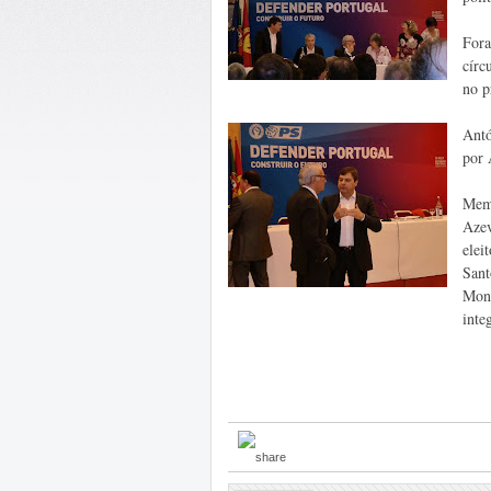
Fora
círc
no p
Antó
por 
Memb
Azev
elei
Sant
Mont
inte