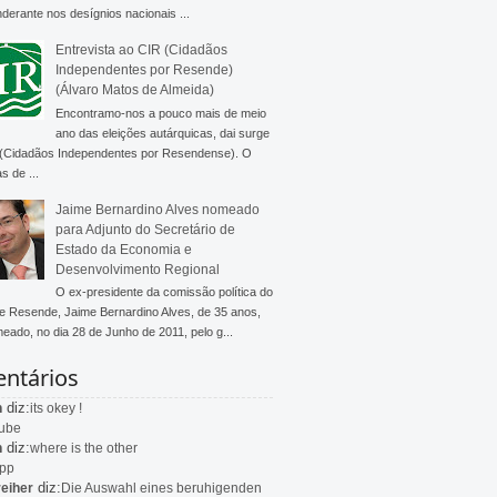
derante nos desígnios nacionais ...
Entrevista ao CIR (Cidadãos
Independentes por Resende)
(Álvaro Matos de Almeida)
Encontramo-nos a pouco mais de meio
ano das eleições autárquicas, dai surge
 (Cidadãos Independentes por Resendense). O
s de ...
Jaime Bernardino Alves nomeado
para Adjunto do Secretário de
Estado da Economia e
Desenvolvimento Regional
O ex-presidente da comissão política do
 Resende, Jaime Bernardino Alves, de 35 anos,
meado, no dia 28 de Junho de 2011, pelo g...
ntários
diz:
n
its okey !
ube
diz:
n
where is the other
app
diz:
eiher
Die Auswahl eines beruhigenden