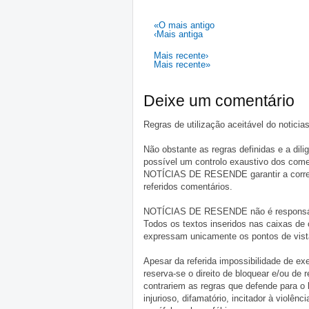
«O mais antigo
‹Mais antiga
Mais recente›
Mais recente»
Deixe um comentário
Regras de utilização aceitável do notici
Não obstante as regras definidas e a d
possível um controlo exaustivo dos comen
NOTÍCIAS DE RESENDE garantir a correçã
referidos comentários.
NOTÍCIAS DE RESENDE não é responsável 
Todos os textos inseridos nas caixas de
expressam unicamente os pontos de vista
Apesar da referida impossibilidade de 
reserva-se o direito de bloquear e/ou de
contrariem as regras que defende para o
injurioso, difamatório, incitador à violênc