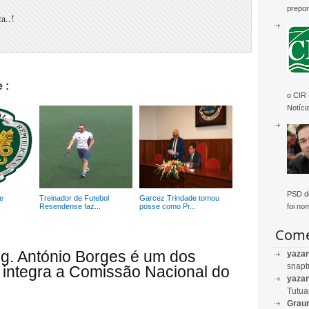
prepon
a..!
 :
o CIR
Notícia
PSD de
e
Treinador de Futebol
Garcez Trindade tomou
Resendense faz...
posse como Pr...
foi no
Come
ng. António Borges é um dos
yaza
snapt
integra a Comissão Nacional do
yaza
Tutu
Graur