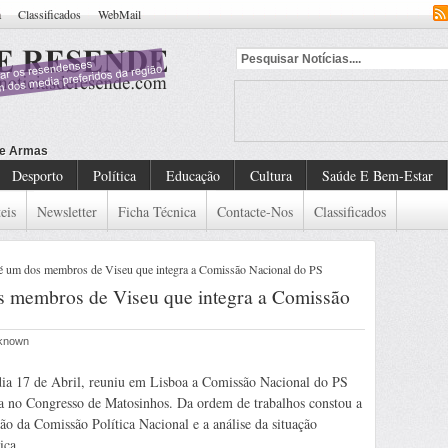
a
Classificados
WebMail
Desporto
Política
Educação
Cultura
Saúde E Bem-Estar
eis
Newsletter
Ficha Técnica
Contacte-Nos
Classificados
é um dos membros de Viseu que integra a Comissão Nacional do PS
s membros de Viseu que integra a Comissão
nknown
ia 17 de Abril, reuniu em Lisboa a Comissão Nacional do PS
ta no Congresso de Matosinhos. Da ordem de trabalhos constou a
ção da Comissão Política Nacional e a análise da situação
ica.