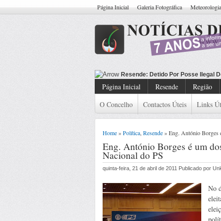
Página Inicial
Galeria Fotográfica
Meteorologi
Resende: Detido Cida
Página Inicial
Resende
Região
O Concelho
Contactos Úteis
Links Út
Home
»
Política
,
Resende
» Eng. António Borges 
Eng. António Borges é um do
Nacional do PS
quinta-feira, 21 de abril de 2011 Publicado por U
No d
elei
elei
polít