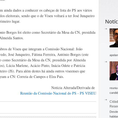
m ainda dados a conhecer os cabeças de lista do PS aos vários
ulos eleitorais, sendo que o de Viseu voltará a ter José Junqueiro
Notíc
rimeiro lugar.
nio Borges foi eleito como Secretário da Mesa da CN, presidida
Almeida Santos.
ros de Viseu que integram a Comissão Nacional: João
edo, José Junqueiro, Fátima Ferreira, António Borges (este
apelan
to como Secretário da Mesa da CN, presidida por Almeida
os), Lúcia Marlene, Acácio Pinto, Inácia Odete e Patrícia
eiro (JS). Para além destes há ainda outros viseenses que
gram a CN: Correia de Campos e Elza Pais.
Notícia Alterada/Derivada de
reuniu
Reunião da Comissão Nacional do PS - PS VISEU
candid
Cidad
Rese
Desde 
habita