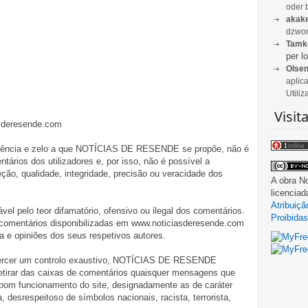
oder 
akak
dzwon
Tamk
per lo
Olse
aplic
Utiliz
Visit
asderesende.com
iligência e zelo a que NOTÍCIAS DE RESENDE se propõe, não é
tários dos utilizadores e, por isso, não é possível a
o, qualidade, integridade, precisão ou veracidade dos
A obra
No
licencia
Atribuiç
pelo teor difamatório, ofensivo ou ilegal dos comentários.
Proibidas
 comentários disponibilizadas em www.noticiasderesende.com
 e opiniões dos seus respetivos autores.
exercer um controlo exaustivo, NOTÍCIAS DE RESENDE
 retirar das caixas de comentários quaisquer mensagens que
 bom funcionamento do site, designadamente as de caráter
ia, desrespeitoso de símbolos nacionais, racista, terrorista,