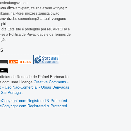
bedeutungsvollen
diz:
evin
Pamiętam, że znalazłem witrynę z
kami, na której możesz zainstalować
diz:
attuali vengono
env
Le
suoneriemp3
 più...
diz:
n
Este site é protegido por reCAPTCHA e
a-se a Política de Privacidade e os Termos de
ação...
as
tícias de Resende
de
Rafael Barbosa
foi
da com uma Licença
Creative Commons -
ão - Uso Não-Comercial - Obras Derivadas
 2.5 Portugal
.