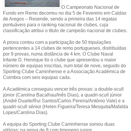
O Campeonato Nacional de
Fundo em Remo decorreu no dia 5 de Fevereiro em Caldas
de Aregos – Resende, sendo a primeira das 14 regatas
pontuáveis para o ranking nacional de clubes, cuja
classificação atribui o título de campeão nacional de clubes.
A prova contou com a participação de 50 tripulações
pertencentes a 14 clubes de remo portugueses, distribuídas
por 9 provas, numa distância de 4 km. O Clube Naval
Infante D. Henrique foi o clube que apresentou o maior
número de equipas inscritas, num total de nove, seguido do
Sporting Clube Caminhense e a Associação Académica de
Coimbra com seis equipas cada.
A Académica conseguiu vencer três provas: a double-scull
júnior (Carolina Bacalhau/Inês Dias), a quadri-scull júnior
(André Duarte/Rui Santos/Carlos Pereira/António Vale) e a
quadri-scull sénior (Helen Figueira/Teresa Mesquita/Mafalda
Lopes/Carolina Dias).
A equipa do Sporting Clube Caminhense somou duas
vitórias: na prova de 8 com timoneiro junior