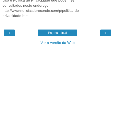
Uso e Política de Privacidade que podem ser
consultados neste endereço:
http://www.noticiasderesende.com/p/politica-de-
privacidade.html
‹
›
Página inicial
Ver a versão da Web