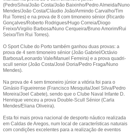
(PedroSilva/João Costa/João Baixinho/Pedro Almeida/Nuno
Mendes/João Costa/Cláudio João/Armindo Carvalho/Tim
Rui Torres) e na prova de 8 com timoneiro sénior (Ricardo
Gonçalves/Roberto Rodrigues/Hugo Correia/Diogo
Freixo/Virgilio Barbosa/Nuno Cerqueira/Bruno Amorim/Rui
Seixo/Tim Rui Torres).
O Sport Clube do Porto também ganhou duas provas: a
prova de 4 sem timoneiro sénior (João Gabriel/Octávio
Barbosa/Leonardo Vale/Manuel Ferreira) e a prova quadri-
scull senior (João Costa/José Doria/Pedro Fraga/Nuno
Mendes).
Na prova de 4 sem timoneiro júnior a vitória foi para o
Ginásio Figueirense (Francisco Mesquita/Joel Silva/Pedro
Moreira/Joel Cabete), sendo que o Clube Naval Infante D.
Henrique venceu a prova Double-Scull Sénior (Carla
Mendes/Eliana Oliveira).
Esta foi mais prova nacional de desporto náutico realizada
em Caldas de Aregos, num local de características naturais
com condições excelentes para a realização de eventos