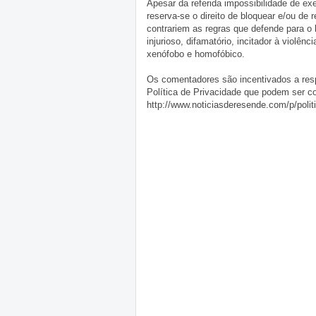
Apesar da referida impossibilidade de 
reserva-se o direito de bloquear e/ou de
contrariem as regras que defende para o
injurioso, difamatório, incitador à violênc
xenófobo e homofóbico.
Os comentadores são incentivados a resp
Política de Privacidade que podem ser c
http://www.noticiasderesende.com/p/polit