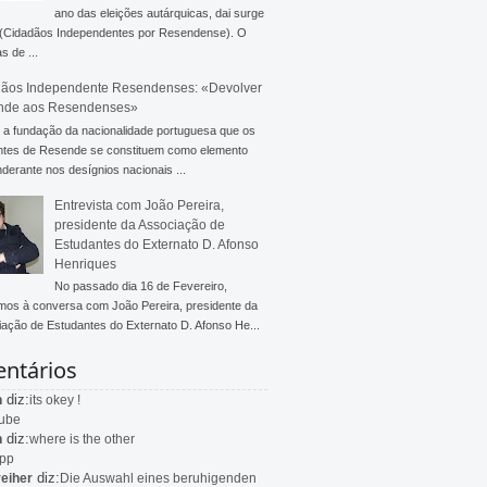
ano das eleições autárquicas, dai surge
 (Cidadãos Independentes por Resendense). O
s de ...
ãos Independente Resendenses: «Devolver
nde aos Resendenses»
a fundação da nacionalidade portuguesa que os
ntes de Resende se constituem como elemento
derante nos desígnios nacionais ...
Entrevista com João Pereira,
presidente da Associação de
Estudantes do Externato D. Afonso
Henriques
No passado dia 16 de Fevereiro,
mos à conversa com João Pereira, presidente da
ação de Estudantes do Externato D. Afonso He...
ntários
diz:
n
its okey !
ube
diz:
n
where is the other
app
diz:
eiher
Die Auswahl eines beruhigenden