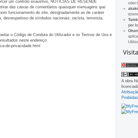
exercer um controlo exaustivo, NOTÍCIAS DE RESENDE
oder 
 retirar das caixas de comentários quaisquer mensagens que
akak
 bom funcionamento do site, designadamente as de caráter
dzwon
ia, desrespeitoso de símbolos nacionais, racista, terrorista,
Tamk
per lo
Olse
eitar o Código de Conduta do Utilizador e os Termos de Uso e
aplic
onsultados neste endereço:
Utiliz
ica-de-privacidade.html
Visit
A obra
No
licencia
Atribuiç
Proibidas