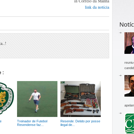
in Correio da Manhã
link da notícia
Notíc
a..!
reuniu
candid
 :
apelan
e
Treinador de Futebol
Resende: Detido por posse
Resendense faz...
ilegal de...