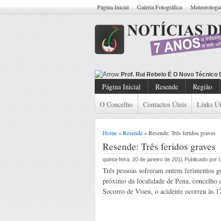
Página Inicial
Galeria Fotográfica
Meteorologi
Prof. Rui Rebelo É O Novo Técnico
Página Inicial
Resende
Região
O Concelho
Contactos Úteis
Links Út
Home
»
Resende
» Resende: Três feridos graves
Resende: Três feridos graves
quinta-feira, 20 de janeiro de 2011 Publicado po
Três pessoas sofreram ontem ferimentos g
próximo da localidade de Pena, concelho
Socorro de Viseu, o acidente ocorreu às 1