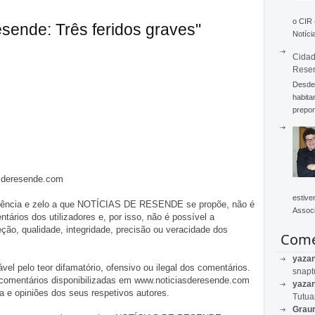
o CIR
sende: Três feridos graves"
Notícia
Cidad
Rese
Desde 
habita
prepon
asderesende.com
estive
iligência e zelo a que NOTÍCIAS DE RESENDE se propõe, não é
Associ
tários dos utilizadores e, por isso, não é possível a
o, qualidade, integridade, precisão ou veracidade dos
Come
yaza
pelo teor difamatório, ofensivo ou ilegal dos comentários.
snapt
 comentários disponibilizadas em www.noticiasderesende.com
yaza
 e opiniões dos seus respetivos autores.
Tutu
Graur