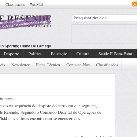
a
Classificados
WebMail
 Do Sporting Clube De Lamego
Desporto
Política
Educação
Cultura
Saúde E Bem-Estar
eis
Newsletter
Ficha Técnica
Contacte-Nos
Classificados
r Unknown
raves na sequência do despiste do carro em que seguiam,
 de Resende. Segundo o Comando Distrital de Operações de
7h44 e as vítimas encontravam-se encarceradas.