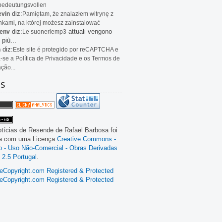
bedeutungsvollen
diz:
evin
Pamiętam, że znalazłem witrynę z
kami, na której możesz zainstalować
diz:
attuali vengono
env
Le
suoneriemp3
 più...
diz:
n
Este site é protegido por reCAPTCHA e
a-se a Política de Privacidade e os Termos de
ação...
as
tícias de Resende
de
Rafael Barbosa
foi
da com uma Licença
Creative Commons -
ão - Uso Não-Comercial - Obras Derivadas
 2.5 Portugal
.