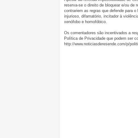
reserva-se o direito de bloquear e/ou de
contrariem as regras que defende para o
injurioso, difamatório, incitador à violênc
xenófobo e homofóbico.
Os comentadores são incentivados a resp
Política de Privacidade que podem ser c
http://www.noticiasderesende.com/p/polit