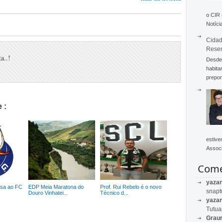
o CIR
Notícia
Cidad
Rese
a..!
Desde 
habita
prepon
 :
estive
Associ
Come
yaza
ssa ao FC
EDP Meia Maratona do
Prof. Rui Rebelo é o novo
snapt
Douro Vinhatei...
Técnico d...
yaza
Tutu
Graur