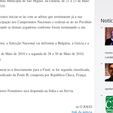
lhão Municipal de São Miguel, na Guarda, de 21 a 23 de Maio
010.
reinos iniciar-se-ão com as atletas que terminaram já a sua
Notíc
icipação nos Campeonatos Nacionais e realizar-se-ão no Pavilhão
rando as demais jogadoras conforme forem terminando a sua
eu, a Selecção Nacional vai defrontar a Bulgária, a Grécia e a
reuniu
23 de Maio de 2010 e a segunda de 28 a 30 de Maio de 2010,
candid
a.
rar-se-á directamente para a Final; se for segunda classificada,
lassificado da Poule B, composta por República Checa, França,
apelan
res Femininos será disputada na Itália e na Sérvia.
in O JOGO
link da notícia