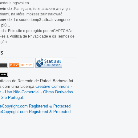
bedeutungsvollen
diz:
evin
Pamiętam, że znalazłem witrynę z
kami, na której możesz zainstalować
diz:
attuali vengono
env
Le
suoneriemp3
 più...
diz:
n
Este site é protegido por reCAPTCHA e
a-se a Política de Privacidade e os Termos de
ação...
as
tícias de Resende
de
Rafael Barbosa
foi
da com uma Licença
Creative Commons -
ão - Uso Não-Comercial - Obras Derivadas
 2.5 Portugal
.