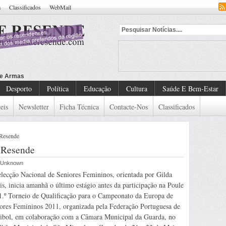
a
Classificados
WebMail
Desporto
Política
Educação
Cultura
Saúde E Bem-Estar
eis
Newsletter
Ficha Técnica
Contacte-Nos
Classificados
 Resende
m Resende
r Unknown
lecção Nacional de Seniores Femininos, orientada por Gilda
is, inicia amanhã o último estágio antes da participação na Poule
1.º Torneio de Qualificação para o Campeonato da Europa de
ores Femininos 2011, organizada pela Federação Portuguesa de
ibol, em colaboração com a Câmara Municipal da Guarda, no