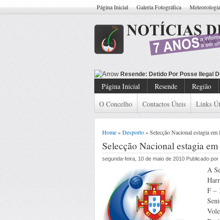
Página Inicial
Galeria Fotográfica
Meteorologi
Resend
Página Inicial
Resende
Região
O Concelho
Contactos Úteis
Links Út
Home
»
Desporto
» Selecção Nacional estagia em
Selecção Nacional estagia e
segunda-feira, 10 de maio de 2010 Publicado po
A Se
Harr
F – 
Seni
Vole