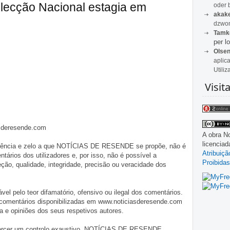
elecção Nacional estagia em
oder 
akak
dzwon
Tamk
per lo
Olse
aplic
Utiliz
Visit
asderesende.com
A obra
No
licencia
iligência e zelo a que NOTÍCIAS DE RESENDE se propõe, não é
Atribuiç
tários dos utilizadores e, por isso, não é possível a
Proibidas
o, qualidade, integridade, precisão ou veracidade dos
pelo teor difamatório, ofensivo ou ilegal dos comentários.
 comentários disponibilizadas em www.noticiasderesende.com
 e opiniões dos seus respetivos autores.
exercer um controlo exaustivo, NOTÍCIAS DE RESENDE