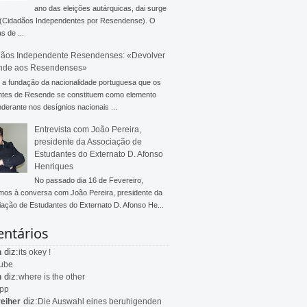
ano das eleições autárquicas, dai surge
 (Cidadãos Independentes por Resendense). O
s de ...
ãos Independente Resendenses: «Devolver
nde aos Resendenses»
a fundação da nacionalidade portuguesa que os
ntes de Resende se constituem como elemento
derante nos desígnios nacionais ...
Entrevista com João Pereira,
presidente da Associação de
Estudantes do Externato D. Afonso
Henriques
No passado dia 16 de Fevereiro,
mos à conversa com João Pereira, presidente da
ação de Estudantes do Externato D. Afonso He...
ntários
diz:
n
its okey !
ube
diz:
n
where is the other
app
diz:
eiher
Die Auswahl eines beruhigenden