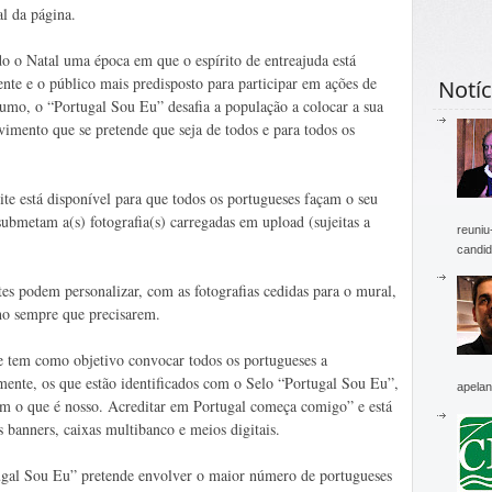
l da página.
o o Natal uma época em que o espírito de entreajuda está
ente e o público mais predisposto para participar em ações de
Notíc
umo, o “Portugal Sou Eu” desafia a população a colocar a sua
imento que se pretende que seja de todos e para todos os
ite está disponível para que todos os portugueses façam o seu
ubmetam a(s) fotografia(s) carregadas em upload (sujeitas a
reuniu
candid
ntes podem personalizar, com as fotografias cedidas para o mural,
ho sempre que precisarem.
 tem como objetivo convocar todos os portugueses a
nte, os que estão identificados com o Selo “Portugal Sou Eu”,
apelan
m o que é nosso. Acreditar em Portugal começa comigo” e está
s banners, caixas multibanco e meios digitais.
ugal Sou Eu” pretende envolver o maior número de portugueses