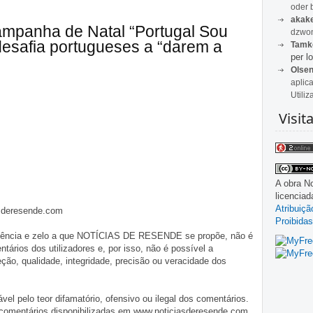
oder 
akak
ampanha de Natal “Portugal Sou
dzwon
 desafia portugueses a “darem a
Tamk
per lo
Olse
aplic
Utiliz
Visit
A obra
No
licencia
Atribuiç
asderesende.com
Proibidas
iligência e zelo a que NOTÍCIAS DE RESENDE se propõe, não é
tários dos utilizadores e, por isso, não é possível a
o, qualidade, integridade, precisão ou veracidade dos
pelo teor difamatório, ofensivo ou ilegal dos comentários.
 comentários disponibilizadas em www.noticiasderesende.com