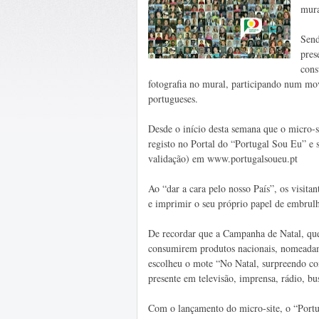
mura
Send
pres
cons
fotografia no mural, participando num mov
portugueses.
Desde o início desta semana que o micro-s
registo no Portal do “Portugal Sou Eu” e s
validação) em www.portugalsoueu.pt
Ao “dar a cara pelo nosso País”, os visita
e imprimir o seu próprio papel de embrul
De recordar que a Campanha de Natal, que
consumirem produtos nacionais, nomeadame
escolheu o mote “No Natal, surpreendo co
presente em televisão, imprensa, rádio, bu
Com o lançamento do micro-site, o “Port