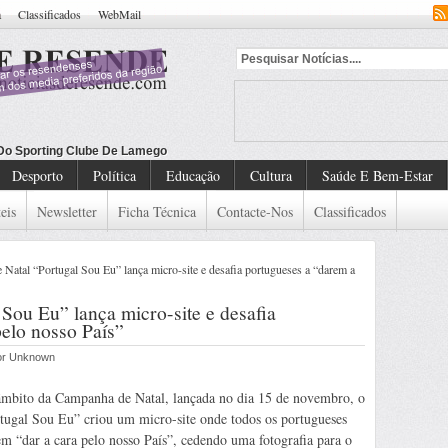
a
Classificados
WebMail
Desporto
Política
Educação
Cultura
Saúde E Bem-Estar
eis
Newsletter
Ficha Técnica
Contacte-Nos
Classificados
atal “Portugal Sou Eu” lança micro-site e desafia portugueses a “darem a
Sou Eu” lança micro-site e desafia
elo nosso País”
por Unknown
mbito da Campanha de Natal, lançada no dia 15 de novembro, o
tugal Sou Eu” criou um micro-site onde todos os portugueses
m “dar a cara pelo nosso País”, cedendo uma fotografia para o