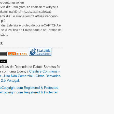
bedeutungsvollen
diz:
evin
Pamiętam, że znalazłem witrynę z
kami, na której możesz zainstalować
diz:
attuali vengono
env
Le
suoneriemp3
 più...
diz:
n
Este site é protegido por reCAPTCHA e
a-se a Política de Privacidade e os Termos de
ação...
as
tícias de Resende
de
Rafael Barbosa
foi
da com uma Licença
Creative Commons -
ão - Uso Não-Comercial - Obras Derivadas
 2.5 Portugal
.