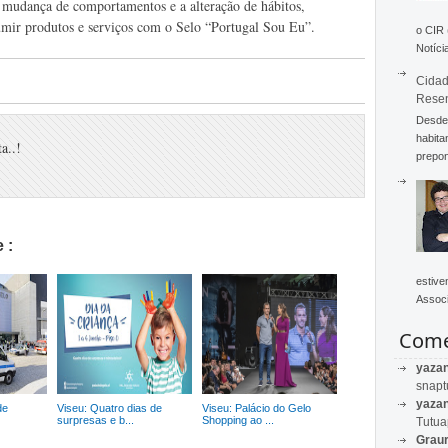
 mudança de comportamentos e a alteração de hábitos,
umir produtos e serviços com o Selo “Portugal Sou Eu”.
o CIR
Notícia
Cidad
Rese
Desde 
habita
a..!
prepon
 :
estive
Associ
Come
yaza
snapt
yaza
de
Viseu: Quatro dias de
Viseu: Palácio do Gelo
surpresas e b...
Shopping ao ...
Tutu
Graur