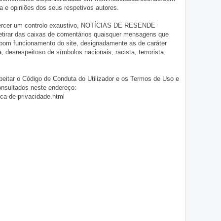
 e opiniões dos seus respetivos autores.
exercer um controlo exaustivo, NOTÍCIAS DE RESENDE
 retirar das caixas de comentários quaisquer mensagens que
 bom funcionamento do site, designadamente as de caráter
ia, desrespeitoso de símbolos nacionais, racista, terrorista,
eitar o Código de Conduta do Utilizador e os Termos de Uso e
onsultados neste endereço:
ica-de-privacidade.html