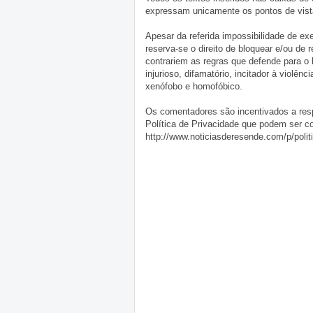
expressam unicamente os pontos de vista
Apesar da referida impossibilidade de 
reserva-se o direito de bloquear e/ou de
contrariem as regras que defende para o
injurioso, difamatório, incitador à violênc
xenófobo e homofóbico.
Os comentadores são incentivados a resp
Política de Privacidade que podem ser c
http://www.noticiasderesende.com/p/polit