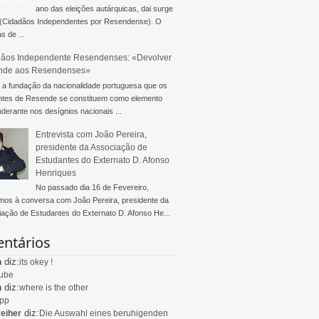
ano das eleições autárquicas, dai surge
 (Cidadãos Independentes por Resendense). O
s de ...
ãos Independente Resendenses: «Devolver
nde aos Resendenses»
a fundação da nacionalidade portuguesa que os
ntes de Resende se constituem como elemento
derante nos desígnios nacionais ...
Entrevista com João Pereira,
presidente da Associação de
Estudantes do Externato D. Afonso
Henriques
No passado dia 16 de Fevereiro,
mos à conversa com João Pereira, presidente da
ação de Estudantes do Externato D. Afonso He...
ntários
diz:
n
its okey !
ube
diz:
n
where is the other
app
diz:
eiher
Die Auswahl eines beruhigenden