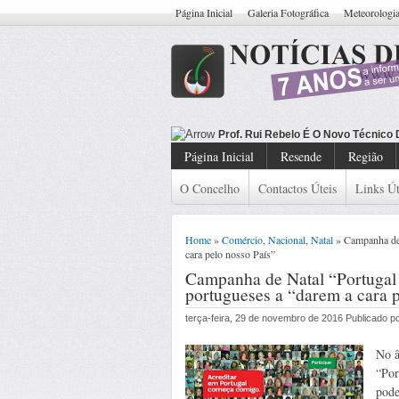
Página Inicial
Galeria Fotográfica
Meteorologi
Tr
Página Inicial
Resende
Região
O Concelho
Contactos Úteis
Links Út
Home
»
Comércio
,
Nacional
,
Natal
» Campanha de N
cara pelo nosso País”
Campanha de Natal “Portugal 
portugueses a “darem a cara p
terça-feira, 29 de novembro de 2016 Publicado 
No â
“Por
pode