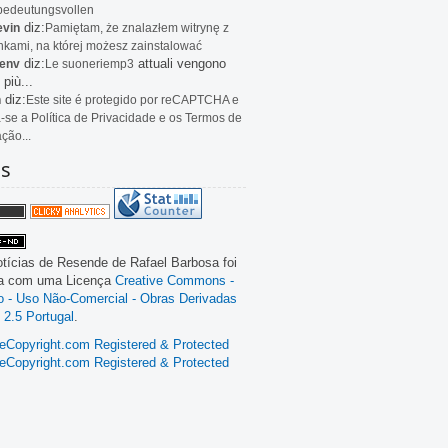
bedeutungsvollen
diz:
evin
Pamiętam, że znalazłem witrynę z
kami, na której możesz zainstalować
diz:
attuali vengono
env
Le
suoneriemp3
 più...
diz:
n
Este site é protegido por reCAPTCHA e
a-se a Política de Privacidade e os Termos de
ação...
as
tícias de Resende
de
Rafael Barbosa
foi
da com uma Licença
Creative Commons -
ão - Uso Não-Comercial - Obras Derivadas
 2.5 Portugal
.