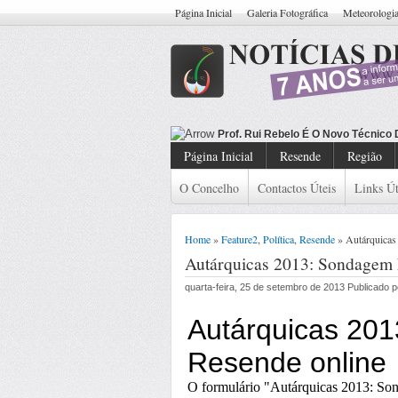
Página Inicial
Galeria Fotográfica
Meteorologi
Treinador De Fu
Página Inicial
Resende
Região
O Concelho
Contactos Úteis
Links Út
Home
»
Feature2
,
Política
,
Resende
» Autárquicas
Autárquicas 2013: Sondagem 
quarta-feira, 25 de setembro de 2013 Publicado