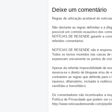
Deixe um comentário
Regras de utilização aceitável do notici
Não obstante as regras definidas e a d
possível um controlo exaustivo dos comen
NOTÍCIAS DE RESENDE garantir a correçã
referidos comentários.
NOTÍCIAS DE RESENDE não é responsável 
Todos os textos inseridos nas caixas de
expressam unicamente os pontos de vista
Apesar da referida impossibilidade de 
reserva-se o direito de bloquear e/ou de
contrariem as regras que defende para o
injurioso, difamatório, incitador à violênc
xenófobo e homofóbico.
Os comentadores são incentivados a resp
Política de Privacidade que podem ser c
http://www.noticiasderesende.com/p/polit