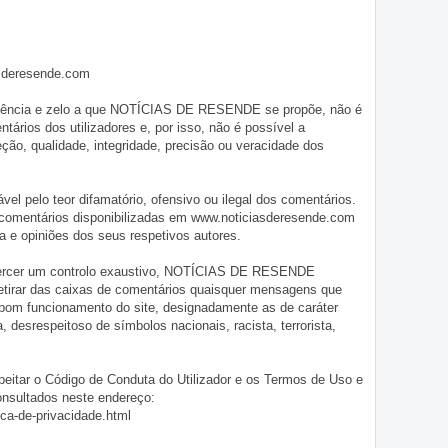
asderesende.com
iligência e zelo a que NOTÍCIAS DE RESENDE se propõe, não é
tários dos utilizadores e, por isso, não é possível a
o, qualidade, integridade, precisão ou veracidade dos
pelo teor difamatório, ofensivo ou ilegal dos comentários.
 comentários disponibilizadas em www.noticiasderesende.com
 e opiniões dos seus respetivos autores.
exercer um controlo exaustivo, NOTÍCIAS DE RESENDE
 retirar das caixas de comentários quaisquer mensagens que
 bom funcionamento do site, designadamente as de caráter
ia, desrespeitoso de símbolos nacionais, racista, terrorista,
eitar o Código de Conduta do Utilizador e os Termos de Uso e
onsultados neste endereço:
ica-de-privacidade.html