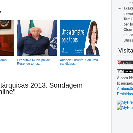
oder 
akak
 :
dzwon
Tamk
per lo
Olse
aplic
Utiliz
Visit
 tomou
Executivo Municipal de
Anabela Oliveira: Sou uma
Resende toma...
candidata...
A obra
No
licencia
utárquicas 2013: Sondagem
Atribuiç
line"
Proibidas