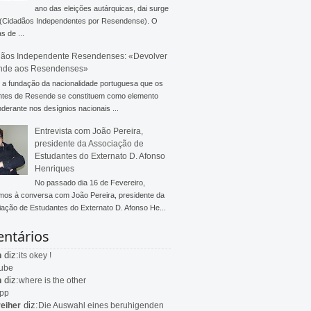
ano das eleições autárquicas, dai surge
 (Cidadãos Independentes por Resendense). O
s de ...
ãos Independente Resendenses: «Devolver
nde aos Resendenses»
a fundação da nacionalidade portuguesa que os
ntes de Resende se constituem como elemento
derante nos desígnios nacionais ...
Entrevista com João Pereira,
presidente da Associação de
Estudantes do Externato D. Afonso
Henriques
No passado dia 16 de Fevereiro,
mos à conversa com João Pereira, presidente da
ação de Estudantes do Externato D. Afonso He...
ntários
diz:
n
its okey !
ube
diz:
n
where is the other
app
diz:
eiher
Die Auswahl eines beruhigenden