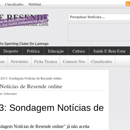
a
Classificados
WebMail
Desporto
Política
Educação
Cultura
Saúde E Bem-Estar
eis
Newsletter
Ficha Técnica
Contacte-Nos
Classificados
 2013: Sondagem Notícias de Resende online
Notícias de Resende online
 por Unknown