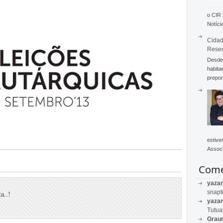
o CIR
Notícia
Cidad
Rese
Desde 
habita
prepon
estive
Associ
Come
yaza
snapt
a..!
yaza
Tutu
Graur