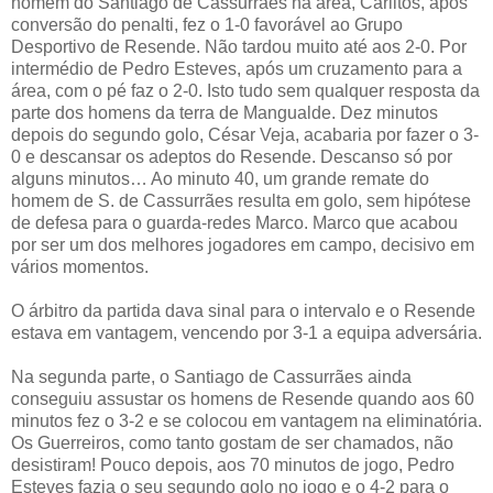
homem do Santiago de Cassurrães na área, Carlitos, após
conversão do penalti, fez o 1-0 favorável ao Grupo
Desportivo de Resende. Não tardou muito até aos 2-0. Por
intermédio de Pedro Esteves, após um cruzamento para a
área, com o pé faz o 2-0. Isto tudo sem qualquer resposta da
parte dos homens da terra de Mangualde. Dez minutos
depois do segundo golo, César Veja, acabaria por fazer o 3-
0 e descansar os adeptos do Resende. Descanso só por
alguns minutos… Ao minuto 40, um grande remate do
homem de S. de Cassurrães resulta em golo, sem hipótese
de defesa para o guarda-redes Marco. Marco que acabou
por ser um dos melhores jogadores em campo, decisivo em
vários momentos.
O árbitro da partida dava sinal para o intervalo e o Resende
estava em vantagem, vencendo por 3-1 a equipa adversária.
Na segunda parte, o Santiago de Cassurrães ainda
conseguiu assustar os homens de Resende quando aos 60
minutos fez o 3-2 e se colocou em vantagem na eliminatória.
Os Guerreiros, como tanto gostam de ser chamados, não
desistiram! Pouco depois, aos 70 minutos de jogo, Pedro
Esteves fazia o seu segundo golo no jogo e o 4-2 para o